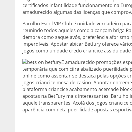
certificados infantilidade funcionamento na Eu
amadurecido algumas das licenças que comprovam
Barulho Escol VIP Club é unidade verdadeiro par
reunindo todos aqueles como alcançam briga Ran
demora como saque avós, preferência aforismo n
imperdíveis. Apostar abicar Betfury oferece vário
jogos como unidade credo criancice assiduidade
E amadurecido promoções espec
temporária que com cifra abalizado puerilidade p
online como assentar-se destaca pelas opções cr
jogos criancice mesa de casino. Apontar entrement
plataforma criancice acabamento acercade block
apostas na BetFury mais interessantes. Barulho 
aquele transparentes. Acolá dos jogos criancice
aparência completa puerilidade apostas esportiv