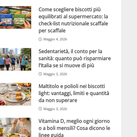
Come scegliere biscotti più
equilibrati al supermercato: la
check-list nutrizionale scaffale
per scaffale
Maggio 4, 2026
Sedentarietà, il conto per la
sanità: quanto può risparmiare
l’Italia se si muove di più
Maggio 3, 2026
Maltitolo e polioli nei biscotti
light: vantaggi, limiti e quantità
da non superare
Maggio 3, 2026
Vitamina D, meglio ogni giorno
o a boli mensili? Cosa dicono le
linee guida