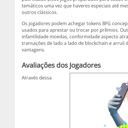
temáticos uma vez que haveres especiais até mesa
outros clássicos.
Os jogadores podem achegar tokens BFG concepç
usados para aprestar ou trocar por prêmios. Outr
infantilidade moedas, conformidade aspecto atra
transações de lado a lado de blockchain e arruí
vantagens.
Avaliações dos Jogadores
Através dessa