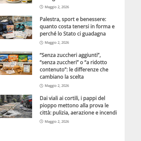
Maggio 2, 2026
Palestra, sport e benessere:
quanto costa tenersi in forma e
perché lo Stato ci guadagna
Maggio 2, 2026
“Senza zuccheri aggiunti”,
“senza zuccheri” o “a ridotto
contenuto”: le differenze che
cambiano la scelta
Maggio 2, 2026
Dai viali ai cortili, i pappi del
pioppo mettono alla prova le
città: pulizia, aerazione e incendi
Maggio 2, 2026