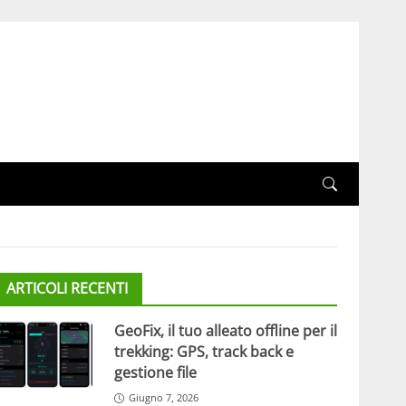
ARTICOLI RECENTI
GeoFix, il tuo alleato offline per il
trekking: GPS, track back e
gestione file
Giugno 7, 2026