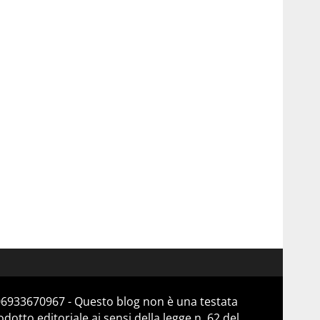
 06933670967 - Questo blog non è una testata
otto editoriale ai sensi della legge n. 62 del