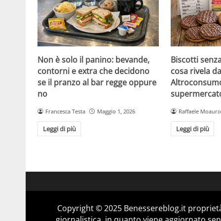
Non è solo il panino: bevande,
Biscotti senz
contorni e extra che decidono
cosa rivela da
se il pranzo al bar regge oppure
Altroconsumo
no
supermercat
Francesca Testa
Maggio 1, 2026
Raffaele Moauro
Leggi di più
Leggi di più
Copyright © 2025 Benessereblog.it proprietà
giornalistica, in quanto viene aggiornato sen