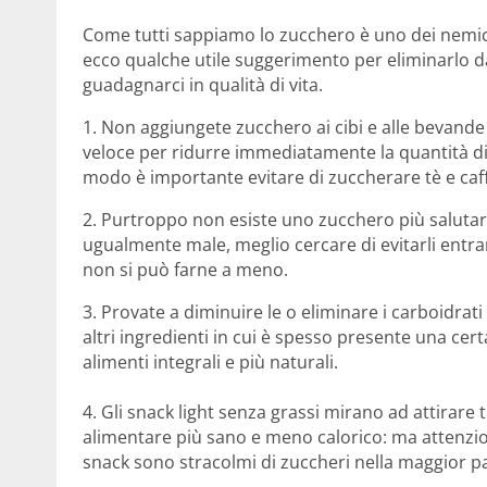
Come tutti sappiamo lo zucchero è uno dei nemici p
ecco qualche utile suggerimento per eliminarlo da
guadagnarci in qualità di vita.
1. Non aggiungete zucchero ai cibi e alle bevande
veloce per ridurre immediatamente la quantità di 
modo è importante evitare di zuccherare tè e caff
2. Purtroppo non esiste uno zucchero più salutar
ugualmente male, meglio cercare di evitarli entr
non si può farne a meno.
3. Provate a diminuire le o eliminare i carboidrati
altri ingredienti in cui è spesso presente una cer
alimenti integrali e più naturali.
4. Gli snack light senza grassi mirano ad attirar
alimentare più sano e meno calorico: ma attenzion
snack sono stracolmi di zuccheri nella maggior pa