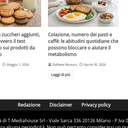
a zuccheri aggiunti,
Colazione, numero dei pasti e
vvero il test
caffè: le abitudini quotidiane che
 sui prodotti da
possono bloccare o aiutare il
o
metabolismo
Maggio 1, 2026
Raffaele Moauro
Aprile 30, 2026
Leggi di più
Redazione
Disclaimer
Privacy policy
 di T-Mediahouse Srl - Viale Sarca 336 20126 Milano - P.Iva
za alcuna periodicità. Non può pertanto considerarsi un prod