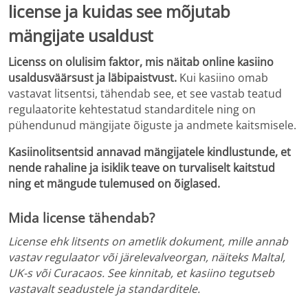
license ja kuidas see mõjutab
mängijate usaldust
Licenss on olulisim faktor, mis näitab online kasiino
usaldusväärsust ja läbipaistvust.
Kui kasiino omab
vastavat litsentsi, tähendab see, et see vastab teatud
regulaatorite kehtestatud standarditele ning on
pühendunud mängijate õiguste ja andmete kaitsmisele.
Kasiinolitsentsid annavad mängijatele kindlustunde, et
nende rahaline ja isiklik teave on turvaliselt kaitstud
ning et mängude tulemused on õiglased.
Mida license tähendab?
License ehk litsents on ametlik dokument, mille annab
vastav regulaator või järelevalveorgan, näiteks Maltal,
UK-s või Curacaos. See kinnitab, et kasiino tegutseb
vastavalt seadustele ja standarditele.