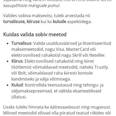
kasupõhiste mängude puhul.
Valides sobiva makseviisi, tuleb arvestada nii
turvalisuse, kiiruse
kui ka
kulude
aspektidega.
Kuidas valida sobiv meetod
Turvalisus
: Valida usaldusväärsed ja litsentseeritud
maksemeetodid, nagu Visa, MasterCard või
elektroonilised rahakotid nagu Skrill või Neteller.
Kiirus
: Elektroonilised rahakotid ning kiiret
töötlemist võimaldavad meetodid, näiteks Trustly
või Bolt, võimaldavad raha kiiresti kontole
kandmiseks ja välja võtmisega.
Kulud
: Kontrollida teenustasud ning tehingu- ja
väljamaksepreemiad, et vältida ebameeldivaid
üllatusi.
Lisaks tuleks hinnata ka
kättesaadavust ning mugavust
.
Mõned meetodid võivad olla piiratud teatud riikides või