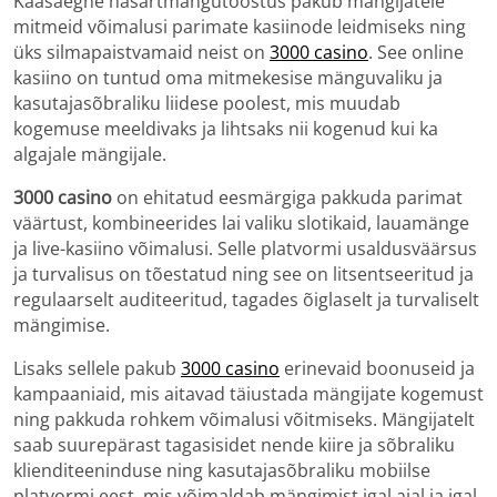
Kaasaegne hasartmängutööstus pakub mängijatele
mitmeid võimalusi parimate kasiinode leidmiseks ning
üks silmapaistvamaid neist on
3000 casino
. See online
kasiino on tuntud oma mitmekesise mänguvaliku ja
kasutajasõbraliku liidese poolest, mis muudab
kogemuse meeldivaks ja lihtsaks nii kogenud kui ka
algajale mängijale.
3000 casino
on ehitatud eesmärgiga pakkuda parimat
väärtust, kombineerides lai valiku slotikaid, lauamänge
ja live-kasiino võimalusi. Selle platvormi usaldusväärsus
ja turvalisus on tõestatud ning see on litsentseeritud ja
regulaarselt auditeeritud, tagades õiglaselt ja turvaliselt
mängimise.
Lisaks sellele pakub
3000 casino
erinevaid boonuseid ja
kampaaniaid, mis aitavad täiustada mängijate kogemust
ning pakkuda rohkem võimalusi võitmiseks. Mängijatelt
saab suurepärast tagasisidet nende kiire ja sõbraliku
klienditeeninduse ning kasutajasõbraliku mobiilse
platvormi eest, mis võimaldab mängimist igal ajal ja igal