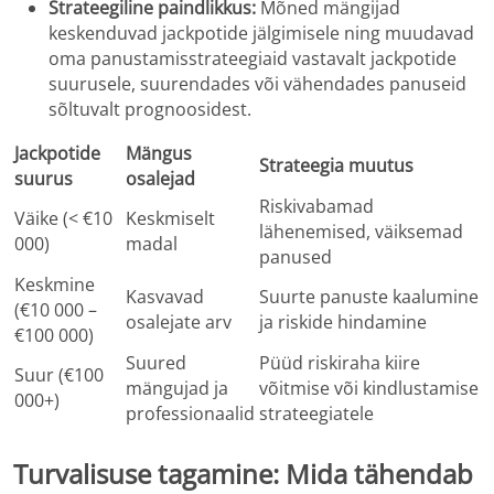
Strateegiline paindlikkus:
Mõned mängijad
keskenduvad jackpotide jälgimisele ning muudavad
oma panustamisstrateegiaid vastavalt jackpotide
suurusele, suurendades või vähendades panuseid
sõltuvalt prognoosidest.
Jackpotide
Mängus
Strateegia muutus
suurus
osalejad
Riskivabamad
Väike (< €10
Keskmiselt
lähenemised, väiksemad
000)
madal
panused
Keskmine
Kasvavad
Suurte panuste kaalumine
(€10 000 –
osalejate arv
ja riskide hindamine
€100 000)
Suured
Püüd riskiraha kiire
Suur (€100
mängujad ja
võitmise või kindlustamise
000+)
professionaalid
strateegiatele
Turvalisuse tagamine: Mida tähendab