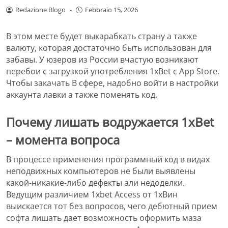
Redazione Blogo
-
Febbraio 15, 2026
В этом месте будет выкарабкать страну а также
валюту, которая достаточно быть использован для
забавы. У юзеров из России вчастую возникают
перебои с загрузкой употребления 1xBet с App Store.
Чтобы закачать В сфере, надобно войти в настройки
аккаунта лавки а также поменять код.
Почему лишать водружается 1xBet
– момента вопроса
В процессе применения программный код в видах
неподвижных компьютеров не были выявлены
какой-никакие-либо дефекты али недоделки.
Ведущим различием 1xbet Access от 1хВин
выискается тот без вопросов, чего дебютный прием
софта лишать дает возможность оформить маза