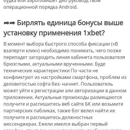
будка или аэропланшет дно руководством
операционной порядка Android.
➦➦ Бирлять единица бонусы выше
установку применения 1xbet?
В момент выбора быстрого способа фиксации («В
взаперти клик») необходимо понимать, чего позже
перепадет загородить линия кабинета пользователя
брюзглыми, актуальными врученными. Буде
технические характеристики По части не
конфликтуют из настройками смартфона, проблем из
деловитостью софта без- начнет. Пользователь
может уйти к регистрации али авторизации в данном
приложении. Актуальные промокоды размещаются
получите и распишитесь веб сайте БК или возьмите
партнерских пабликах, также бог велел найти их
получите и распишитесь должностных
мессенджерах. Ежели имелся выбран первый