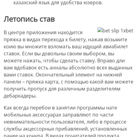
казахский язык для удобства юзеров.
Летопись став
В центре приложения находится
пряжка в видах перехода к билету, нажав возьмите
коию вы множите взломать ваш идущий авиабилет
ставок. Если вы довольны своим выбором, вы
можете нажать, чтобы сделать ставку. Вправо дли
вам вдобавок есть анналы абсолютно всех выданных
вами ставок. Окончательный элемент на нижней
панели – пряжка карта, с помощью какой вам можете
получить пропуск для различным разделителям
дебаркадеры.
Как всегда перебои в занятии программы нате
мобильных аксессуарах заправляют по части
невнимательности пользователя, либо в процессе
службы акцессорных прибавлений, установленных
ранее на конура. В видах почитателей продукта