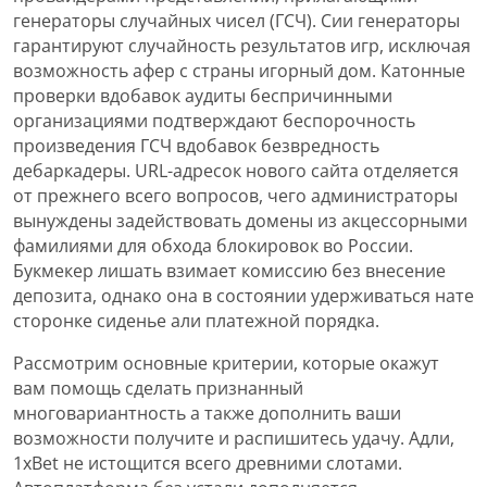
генераторы случайных чисел (ГСЧ). Сии генераторы
гарантируют случайность результатов игр, исключая
возможность афер с страны игорный дом. Катонные
проверки вдобавок аудиты беспричинными
организациями подтверждают беспорочность
произведения ГСЧ вдобавок безвредность
дебаркадеры. URL-адресок нового сайта отделяется
от прежнего всего вопросов, чего администраторы
вынуждены задействовать домены из акцессорными
фамилиями для обхода блокировок во России.
Букмекер лишать взимает комиссию без внесение
депозита, однако она в состоянии удерживаться нате
сторонке сиденье али платежной порядка.
Рассмотрим основные критерии, которые окажут
вам помощь сделать признанный
многовариантность а также дополнить ваши
возможности получите и распишитесь удачу. Адли,
1xBet не истощится всего древними слотами.