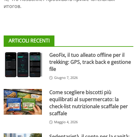
итогов.
ARTICOLI RECENTI
GeoFix, il tuo alleato offline per il
trekking: GPS, track back e gestione
file
Giugno 7, 2026
Come scegliere biscotti più
equilibrati al supermercato: la
check-list nutrizionale scaffale per
scaffale
Maggio 4, 2026
Sedentarietà, il conto per la sanità: