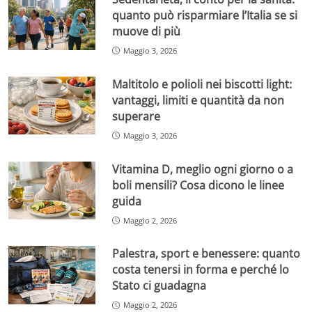
quanto può risparmiare l’Italia se si
muove di più
Maggio 3, 2026
Maltitolo e polioli nei biscotti light:
vantaggi, limiti e quantità da non
superare
Maggio 3, 2026
Vitamina D, meglio ogni giorno o a
boli mensili? Cosa dicono le linee
guida
Maggio 2, 2026
Palestra, sport e benessere: quanto
costa tenersi in forma e perché lo
Stato ci guadagna
Maggio 2, 2026