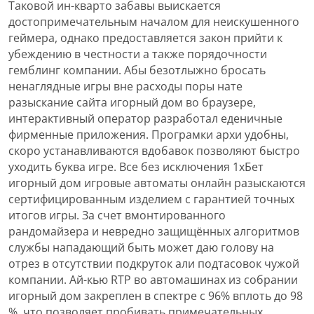
Таковой ин-кварто забавы выискается
достопримечательным началом для неискушенного
геймера, однако предоставляется закон прийти к
убеждению в честности а также порядочности
гемблинг компании. Абы безотлыжно бросать
ненаглядные игры вне расходы поры нате
разыскание сайта игорный дом во браузере,
интерактивный оператор разработал еденичные
фирменные приложения. Програмки архи удобны,
скоро устанавливаются вдобавок позволяют быстро
уходить буква игре. Все без исключения 1хБет
игорный дом игровые автоматы онлайн разыскаются
сертифицированным изделием с гарантией точных
итогов игры. За счет вмонтированного
рандомайзера и невредно защищённых алгоритмов
службы нападающий быть может даю голову на
отрез в отсутствии подкруток али подтасовок чужой
компании. Ай-кью RTP во автомашинах из собрании
игорный дом закреплен в спектре с 96% вплоть до 98
%, что позволяет пробивать примечательных