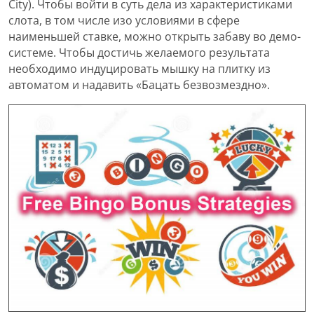
City). Чтобы войти в суть дела из характеристиками
слота, в том числе изо условиями в сфере
наименьшей ставке, можно открыть забаву во демо-
системе. Чтобы достичь желаемого результата
необходимо индуцировать мышку на плитку из
автоматом и надавить «Бацать безвозмездно».