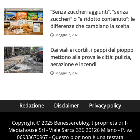
“Senza zuccheri aggiunti”, “senza
zuccheri” o “a ridotto contenuto”: le
differenze che cambiano la scelta
Maggio 2, 2026
Dai viali ai cortili, i pappi del pioppo
mettono alla prova le città: pulizia,
aerazione e incendi
Maggio 2, 2026
Redazione
Disclaimer
Privacy policy
Copyright © 2025 Benessereblog.it proprietà di T-
Mediahouse Srl - Viale Sarca 336 20126 Milano - P.Iva
06933670967 - Questo blog non è una testata