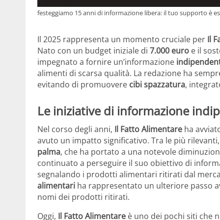
festeggiamo 15 anni di informazione libera: il tuo supporto è e
Il 2025 rappresenta un momento cruciale per
Il 
Nato con un budget iniziale di
7.000 euro
e il sost
impegnato a fornire un’informazione
indipenden
alimenti di scarsa qualità. La redazione ha sempr
evitando di promuovere
cibi spazzatura
, integrat
Le iniziative di informazione ind
Nel corso degli anni,
Il Fatto Alimentare
ha avviat
avuto un impatto significativo. Tra le più rilevant
palma
, che ha portato a una notevole diminuzion
continuato a perseguire il suo obiettivo di inform
segnalando i prodotti alimentari ritirati dal merc
alimentari
ha rappresentato un ulteriore passo av
nomi dei prodotti ritirati.
Oggi,
Il Fatto Alimentare
è uno dei pochi siti che 