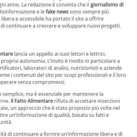
ogni anno. La redazione è convinta che il
giornalismo di
disinformazione e le
fake news
sono sempre più
bera e accessibile ha portato il sito a offrire
to di continuare a crescere e sviluppare nuovi progetti.
entare
lancia un appello ai suoi lettori e lettrici,
ropria autonomia. L’invito è rivolto in particolare a
tificatori, laboratori di analisi, nutrizionisti e aziende
te i contenuti del sito per scopi professionali e il loro
a operare senza compromessi.
o semplice, ma è essenziale per mantenere la
erne.
Il Fatto Alimentare
rifiuta di accettare inserzioni
lotate, un approccio che è stato proposto più volte nel
ire un’informazione di qualità, basata su fatti e
unità.
tà di continuare a fornire un’informazione libera e di