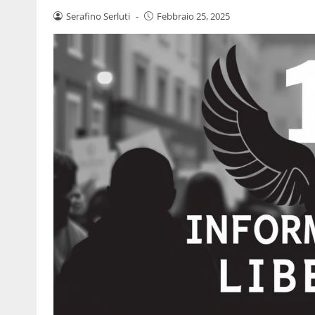
Serafino Serluti
-
Febbraio 25, 2025