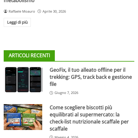
metabolismo
Raffaele Moauro
Aprile 30, 2026
Leggi di più
ARTICOLI RECENTI
GeoFix, il tuo alleato offline per il
trekking: GPS, track back e gestione
file
Giugno 7, 2026
Come scegliere biscotti più
equilibrati al supermercato: la
check-list nutrizionale scaffale per
scaffale
Maggio 4, 2026