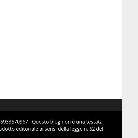
 06933670967 - Questo blog non è una testata
otto editoriale ai sensi della legge n. 62 del