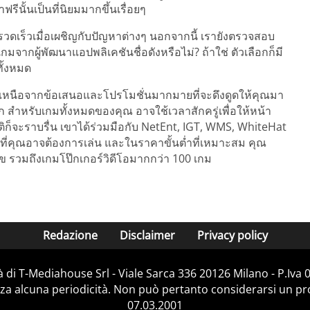
ฟรีนั้นเป็นที่นิยมมากขึ้นเรื่อยๆ
งรวดเร็วเมื่อเผชิญกับปัญหาต่างๆ นอกจากนี้ เรายังตรวจสอบ
จากผู้พัฒนาแอปพลิเคชันชื่อดังหรือไม่? ถ้าใช่ ตัวเลือกก็มี
ั้งหมด
กเหนือจากข้อเสนอและโปรโมชั่นมากมายที่จะดึงดูดให้คุณมา
นติก สำหรับเกมทั้งหมดของคุณ อาจใช้เวลาสักครู่เพื่อให้หน้า
กติก็จะราบรื่น เขาได้ร่วมมือกับ NetEnt, IGT, WMS, WhiteHat
อที่คุณอาจต้องการเล่น และในราคาขั้นต่ำที่เหมาะสม คุณ
 รวมถึงเกมโป๊กเกอร์วิดีโอมากกว่า 100 เกม
Redazione
Disclaimer
Privacy policy
 di T-Mediahouse Srl - Viale Sarca 336 20126 Milano - P.Iva
za alcuna periodicità. Non può pertanto considerarsi un prod
07.03.2001