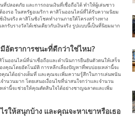
ที่ปลอดภัย และการถอนเงินที่เชื่อถือได้ ทำให้ผู้เล่นชาว
ต้องรอ ในสหรัฐอเมริกา คาสิโนออนไลน์ที่ได้รับความนิยม
ใช้เงินจริง คาสิโนชิงโชคทำงานภายใต้โครงสร้างทาง
ลกรับรางวัลได้เช่นเดียวกับเงินจริง รูปแบบนี้เป็นที่นิยมมาก
งมีอัตราการชนะที่ดีกว่าใช่ไหม?
สิโนออนไลน์ที่น่าเชื่อถือและดำเนินการยืนยันตัวตนให้เสร็จ
งคุณโดยอัตโนมัติ การหลีกเลี่ยงปัญหาที่พบบ่อยเหล่านี้จะ
ุณได้อย่างเต็มที่ และคุณจะเพิ่มความรู้สึกในการเล่นพนัน
ดิมพันจำนวนมาก โดยเสนอเงื่อนไขที่น่าสนใจกว่าและจำนวน
หล่านี้จะช่วยให้คุณตัดสินใจได้อย่างชาญฉลาดและเพิ่ม
ีอะไรให้สนุกบ้าง และคุณจะหาเขาหรือเธอ