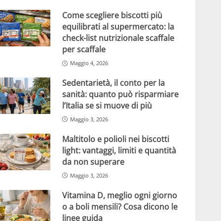
Come scegliere biscotti più
equilibrati al supermercato: la
check-list nutrizionale scaffale
per scaffale
Maggio 4, 2026
Sedentarietà, il conto per la
sanità: quanto può risparmiare
l’Italia se si muove di più
Maggio 3, 2026
Maltitolo e polioli nei biscotti
light: vantaggi, limiti e quantità
da non superare
Maggio 3, 2026
Vitamina D, meglio ogni giorno
o a boli mensili? Cosa dicono le
linee guida