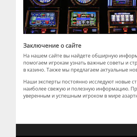
Заключение о сайте
На нашем сайте вы найдете обширную информ
помогаем игрокам узнать важные советы и стр
в казино. Также мы предлагаем актуальные но
Наши эксперты постоянно исследуют новые ст
наиболее свежую и полезную информацию. При
уверенным и успешным игроком в мире азартн