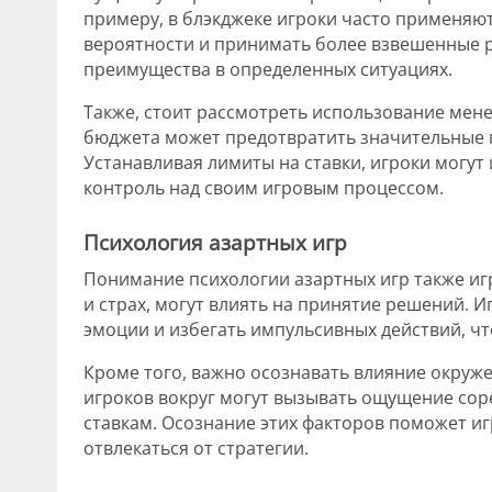
примеру, в блэкджеке игроки часто применяют
вероятности и принимать более взвешенные р
преимущества в определенных ситуациях.
Также, стоит рассмотреть использование мен
бюджета может предотвратить значительные 
Устанавливая лимиты на ставки, игроки могут
контроль над своим игровым процессом.
Психология азартных игр
Понимание психологии азартных игр также игр
и страх, могут влиять на принятие решений. 
эмоции и избегать импульсивных действий, чт
Кроме того, важно осознавать влияние окруже
игроков вокруг могут вызывать ощущение сор
ставкам. Осознание этих факторов поможет и
отвлекаться от стратегии.