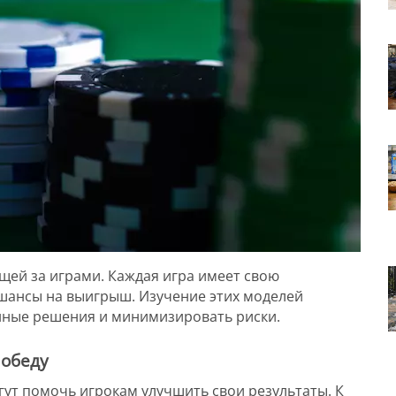
ящей за играми. Каждая игра имеет свою
шансы на выигрыш. Изучение этих моделей
ные решения и минимизировать риски.
победу
ут помочь игрокам улучшить свои результаты. К