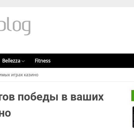
Bellezza
Fitness
имых играх казино
тов победы в ваших
но