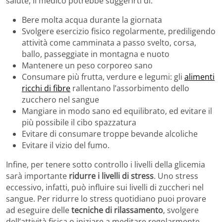
salute, il medico potrebbe suggerirti di:
Bere molta acqua durante la giornata
Svolgere esercizio fisico regolarmente, prediligendo
attività come camminata a passo svelto, corsa,
ballo, passeggiate in montagna e nuoto
Mantenere un peso corporeo sano
Consumare più frutta, verdure e legumi: gli
alimenti
ricchi di fibre
rallentano l’assorbimento dello
zucchero nel sangue
Mangiare in modo sano ed equilibrato, ed evitare il
più possibile il cibo spazzatura
Evitare di consumare troppe bevande alcoliche
Evitare il vizio del fumo.
Infine, per tenere sotto controllo i livelli della glicemia
sarà importante
ridurre i livelli di stress
. Uno stress
eccessivo, infatti, può influire sui livelli di zuccheri nel
sangue. Per ridurre lo stress quotidiano puoi provare
ad eseguire delle
tecniche di rilassamento
, svolgere
dell’attività fisica o iniziare a meditare regolarmente.