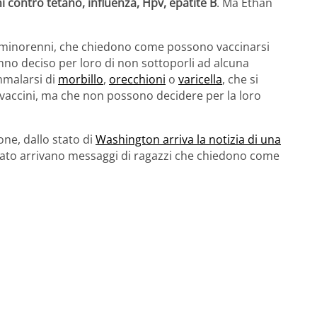
ni contro tetano, influenza, Hpv, epatite B
. Ma Ethan
he minorenni, che chiedono come possono vaccinarsi
anno deciso per loro di non sottoporli ad alcuna
mmalarsi di
morbillo
,
orecchioni
o
varicella
, che si
ei vaccini, ma che non possono decidere per la loro
one, dallo stato di
Washington arriva la notizia di una
tato arrivano messaggi di ragazzi che chiedono come