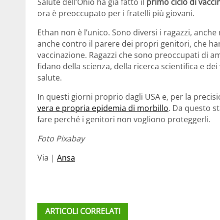
Salute dell’Ohio ha già fatto il
primo ciclo di vacci
ora è preoccupato per i fratelli più giovani.
Ethan non è l’unico. Sono diversi i ragazzi, anc
anche contro il parere dei propri genitori, che h
vaccinazione. Ragazzi che sono preoccupati di a
fidano della scienza, della ricerca scientifica e d
salute.
In questi giorni proprio dagli USA e, per la precisi
vera e propria epidemia di morbillo
. Da questo s
fare perché i genitori non vogliono proteggerli.
Foto Pixabay
Via |
Ansa
ARTICOLI CORRELATI