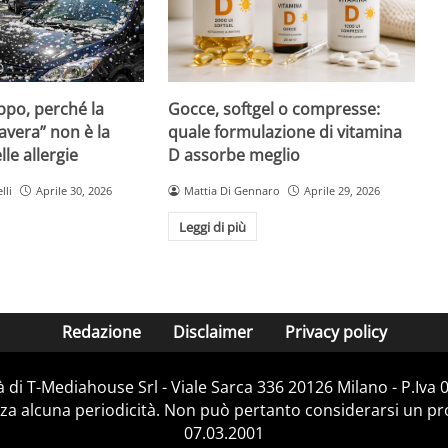
Gocce, softgel o compresse:
ppo, perché la
quale formulazione di vitamina
avera” non è la
D assorbe meglio
le allergie
Mattia Di Gennaro
Aprile 29, 2026
lli
Aprile 30, 2026
Leggi di più
Redazione
Disclaimer
Privacy policy
 di T-Mediahouse Srl - Viale Sarca 336 20126 Milano - P.Iva
za alcuna periodicità. Non può pertanto considerarsi un prod
07.03.2001