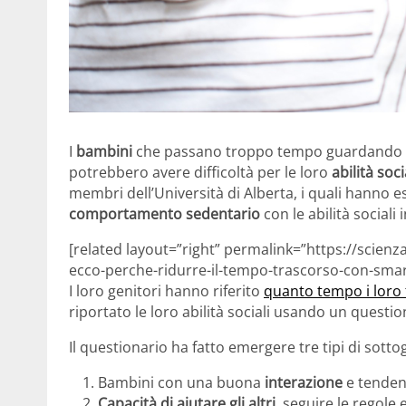
I
bambini
che passano troppo tempo guardando 
potrebbero avere difficoltà per le loro
abilità soci
membri dell’Università di Alberta, i quali hanno es
comportamento sedentario
con le abilità social
[related layout=”right” permalink=”https://scienz
ecco-perche-ridurre-il-tempo-trascorso-con-smar
I loro genitori hanno riferito
quanto tempo i loro 
riportato le loro abilità sociali usando un quest
Il questionario ha fatto emergere tre tipi di sotto
Bambini con una buona
interazione
e tenden
Capacità di aiutare gli altri
, seguire le regole 