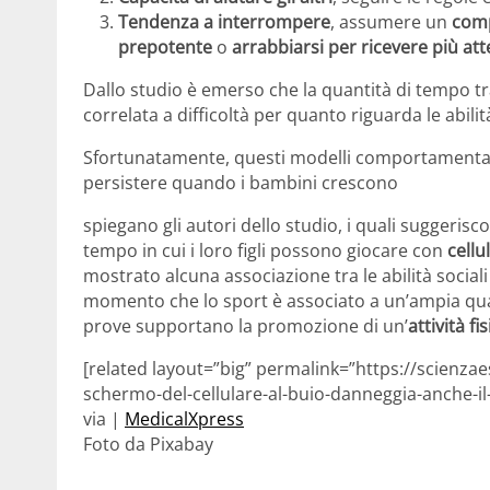
Tendenza a interrompere
, assumere un
com
prepotente
o
arrabbiarsi per ricevere più at
Dallo studio è emerso che la quantità di tempo t
correlata a difficoltà per quanto riguarda le abilità
Sfortunatamente, questi modelli comportamentali,
persistere quando i bambini crescono
spiegano gli autori dello studio, i quali suggeriscon
tempo in cui i loro figli possono giocare con
cellu
mostrato alcuna associazione tra le abilità sociali 
momento che lo sport è associato a un’ampia quanti
prove supportano la promozione di un’
attività fi
[related layout=”big” permalink=”https://scienza
schermo-del-cellulare-al-buio-danneggia-anche-il
via |
MedicalXpress
Foto da Pixabay