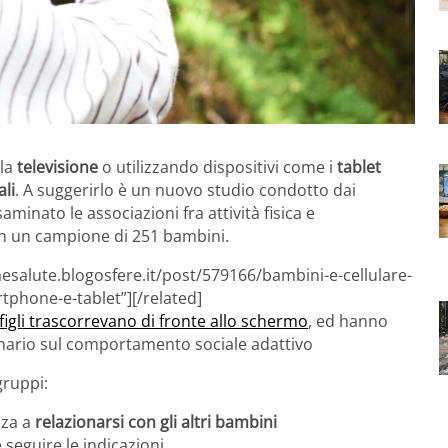
la
televisione
o utilizzando dispositivi come i
tablet
ali
. A suggerirlo è un nuovo studio condotto dai
aminato le associazioni fra attività fisica e
i in un campione di 251 bambini.
aesalute.blogosfere.it/post/579166/bambini-e-cellulare-
tphone-e-tablet”][/related]
figli trascorrevano di fronte allo schermo
, ed hanno
ionario sul comportamento sociale adattivo
gruppi:
za a
relazionarsi con gli altri bambini
e seguire le indicazioni