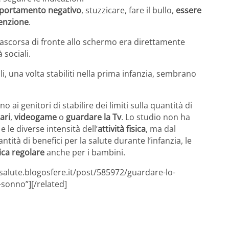
portamento negativo
, stuzzicare, fare il bullo,
essere
tenzione
.
rascorsa di fronte allo schermo era direttamente
 sociali.
 una volta stabiliti nella prima infanzia, sembrano
o ai genitori di stabilire dei limiti sulla quantità di
lari
,
videogame
o
guardare la Tv
. Lo studio non ha
e le diverse intensità dell’
attività fisica
, ma dal
tà di benefici per la salute durante l’infanzia, le
sica regolare
anche per i bambini.
esalute.blogosfere.it/post/585972/guardare-lo-
-sonno”][/related]