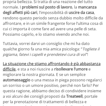
propria bellezza. Si tratta di una reazione del tutto
normale. I
problemi sul posto di lavoro
, la
mancanza
degli affetti più cari
, l’impossibilità di
uscire da casa
,
rendono questo periodo senza dubbio molto difficile da
affrontare, e in un simile frangente forse l’ultima cosa di
cui ci importa è come fare ad avere una pelle di seta.
Possiamo capirlo, e lo stiamo vivendo anche noi.
Tuttavia, vorrei darvi un consiglio che mi ha dato
qualche giorno fa una mia amica psicologa: “
Togliete il
pigiama, fatevi i capelli e prendetevi cura di voi
”!
La situazione che stiamo affrontando è già abbastanza
difficile
, e sta a noi riuscire a
risollevare l’umore
e
migliorare la nostra giornata. E se un semplice
automassaggio
o una messa in piega possono regalarci
un sorriso o un umore positivo, perché non farlo? Per
questa ragione, abbiamo deciso di condividere insieme
a voi alcuni dei consigli proposti da
Treatwell
, portale
per la prenotazione di trattamenti di bellezza e