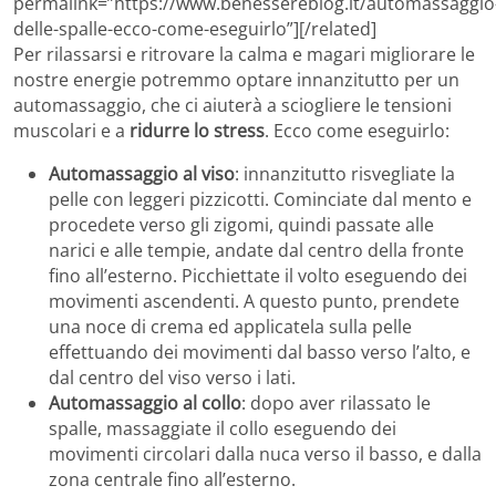
permalink=”https://www.benessereblog.it/automassaggio
delle-spalle-ecco-come-eseguirlo”][/related]
Per rilassarsi e ritrovare la calma e magari migliorare le
nostre energie potremmo optare innanzitutto per un
automassaggio, che ci aiuterà a sciogliere le tensioni
muscolari e a
ridurre lo stress
. Ecco come eseguirlo:
Automassaggio al viso
: innanzitutto risvegliate la
pelle con leggeri pizzicotti. Cominciate dal mento e
procedete verso gli zigomi, quindi passate alle
narici e alle tempie, andate dal centro della fronte
fino all’esterno. Picchiettate il volto eseguendo dei
movimenti ascendenti. A questo punto, prendete
una noce di crema ed applicatela sulla pelle
effettuando dei movimenti dal basso verso l’alto, e
dal centro del viso verso i lati.
Automassaggio al collo
: dopo aver rilassato le
spalle, massaggiate il collo eseguendo dei
movimenti circolari dalla nuca verso il basso, e dalla
zona centrale fino all’esterno.