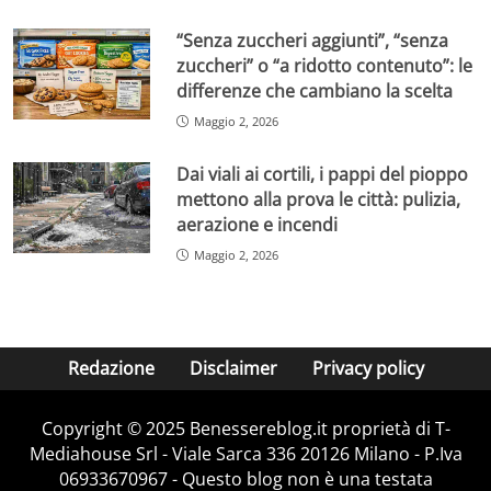
“Senza zuccheri aggiunti”, “senza
zuccheri” o “a ridotto contenuto”: le
differenze che cambiano la scelta
Maggio 2, 2026
Dai viali ai cortili, i pappi del pioppo
mettono alla prova le città: pulizia,
aerazione e incendi
Maggio 2, 2026
Redazione
Disclaimer
Privacy policy
Copyright © 2025 Benessereblog.it proprietà di T-
Mediahouse Srl - Viale Sarca 336 20126 Milano - P.Iva
06933670967 - Questo blog non è una testata