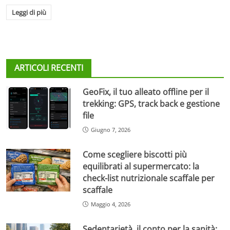
Leggi di più
ARTICOLI RECENTI
GeoFix, il tuo alleato offline per il
trekking: GPS, track back e gestione
file
Giugno 7, 2026
Come scegliere biscotti più
equilibrati al supermercato: la
check-list nutrizionale scaffale per
scaffale
Maggio 4, 2026
Sedentarietà, il conto per la sanità: