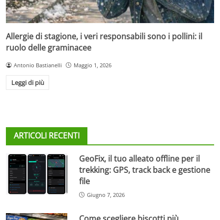
Allergie di stagione, i veri responsabili sono i pollini: il
ruolo delle graminacee
Antonio Bastianelli
Maggio 1, 2026
Leggi di più
ARTICOLI RECENTI
GeoFix, il tuo alleato offline per il
trekking: GPS, track back e gestione
file
Giugno 7, 2026
Come scegliere biscotti più