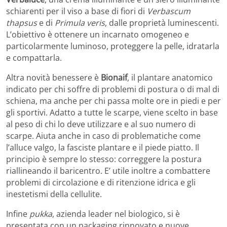
schiarenti per il viso a base di fiori di
Verbascum
thapsus
e di
Primula veris
, dalle proprietà luminescenti.
L’obiettivo è ottenere un incarnato omogeneo e
particolarmente luminoso, proteggere la pelle, idratarla
e compattarla.
Altra novità benessere è
Bionaif
, il plantare anatomico
indicato per chi soffre di problemi di postura o di mal di
schiena, ma anche per chi passa molte ore in piedi e per
gli sportivi. Adatto a tutte le scarpe, viene scelto in base
al peso di chi lo deve utilizzare e al suo numero di
scarpe. Aiuta anche in caso di problematiche come
l’alluce valgo, la fasciste plantare e il piede piatto. Il
principio è sempre lo stesso: correggere la postura
riallineando il baricentro. E’ utile inoltre a combattere
problemi di circolazione e di ritenzione idrica e gli
inestetismi della cellulite.
Infine
pukka
, azienda leader nel biologico, si è
presentata con un packaging rinnovato e nuove