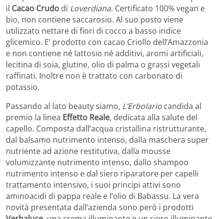
il
Cacao Crudo
di
Loverdiana
. Certificato 100% vegan e
bio, non contiene saccarosio. Al suo posto viene
utilizzato nettare di fiori di cocco a basso indice
glicemico. E’ prodotto con cacao Criollo dell’Amazzonia
e non contiene né lattosio né additivi, aromi artificiali,
lecitina di soia, glutine, olio di palma o grassi vegetali
raffinati. Inoltre non è trattato con carbonato di
potassio.
Passando al lato beauty siamo,
L’Erbolario
candida al
premio la linea
Effetto Reale
, dedicata alla salute del
capello. Composta dall’acqua cristallina ristrutturante,
dal balsamo nutrimento intenso, dalla maschera super
nutriente ad azione restitutiva, dalla mousse
volumizzante nutrimento intenso, dallo shampoo
nutrimento intenso e dal siero riparatore per capelli
trattamento intensivo, i suoi principi attivi sono
aminoacidi di pappa reale e l’olio di Babassu. La vera
novità presentata dall’azienda sono però i prodotti
Verbaluce
, una crema illuminante e un siero illuminante