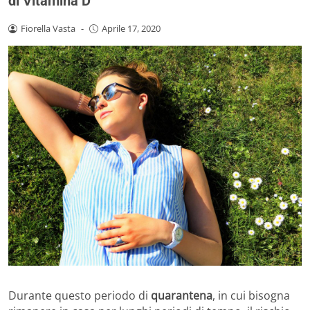
di Vitamina D
Fiorella Vasta
-
Aprile 17, 2020
Durante questo periodo di
quarantena
, in cui bisogna