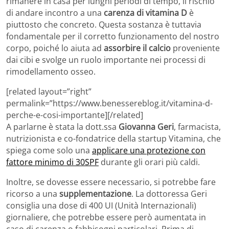
rimanere in casa per lunghi periodi di tempo, il rischio
di andare incontro a una
carenza di vitamina D
è
piuttosto che concreto. Questa sostanza è tuttavia
fondamentale per il corretto funzionamento del nostro
corpo, poiché lo aiuta ad
assorbire il calcio
proveniente
dai cibi e svolge un ruolo importante nei processi di
rimodellamento osseo.
[related layout=”right”
permalink=”https://www.benessereblog.it/vitamina-d-
perche-e-cosi-importante][/related]
A parlarne è stata la dott.ssa
Giovanna Geri
, farmacista,
nutrizionista e co-fondatrice della startup Vitamina, che
spiega come solo una
applicare una protezione con
fattore minimo di 30SPF
durante gli orari più caldi.
Inoltre, se dovesse essere necessario, si potrebbe fare
ricorso a una
supplementazione
. La dottoressa Geri
consiglia una dose di 400 UI (Unità Internazionali)
giornaliere, che potrebbe essere però aumentata in