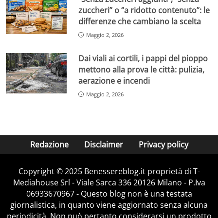
zuccheri” o “a ridotto contenuto”: le
differenze che cambiano la scelta
Maggio 2, 2026
Dai viali ai cortili, i pappi del pioppo
mettono alla prova le città: pulizia,
aerazione e incendi
Maggio 2, 2026
Redazione
Disclaimer
Privacy policy
Copyright © 2025 Benessereblog.it proprietà di T-
Mediahouse Srl - Viale Sarca 336 20126 Milano - P.Iva
06933670967 - Questo blog non è una testata
giornalistica, in quanto viene aggiornato senza alcuna
periodicità. Non può pertanto considerarsi un prodotto