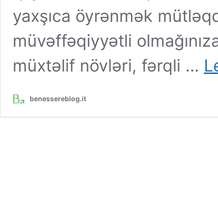
yaxşıca öyrənmək mütləqdi
müvəffəqiyyətli olmağını
müxtəlif növləri, fərqli …
L
benessereblog.it