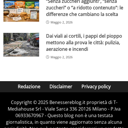
“Senza zuccheri aggiunti”, “senza
zuccheri” o “a ridotto contenuto”: le
differenze che cambiano la scelta
Maggio 2, 2026
Dai viali ai cortili, i pappi del pioppo
mettono alla prova le città: pulizia,
aerazione e incendi
Maggio 2, 2026
Redazione
Disclaimer
Privacy policy
Copyright © 2025 Benessereblog.it proprietà di T-
Mediahouse Srl - Viale Sarca 336 20126 Milano - P.Iva
06933670967 - Questo blog non è una testata
giornalistica, in quanto viene aggiornato senza alcuna