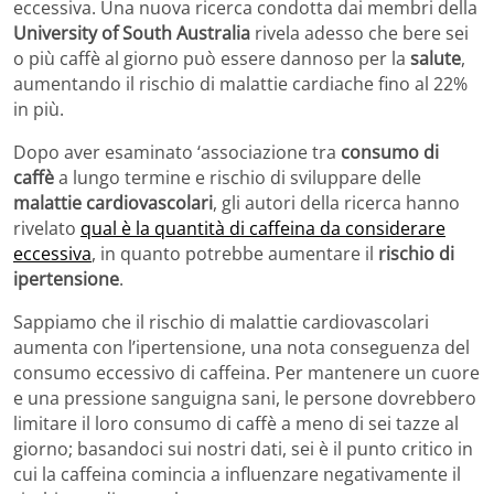
eccessiva. Una nuova ricerca condotta dai membri della
University of South Australia
rivela adesso che bere sei
o più caffè al giorno può essere dannoso per la
salute
,
aumentando il rischio di malattie cardiache fino al 22%
in più.
Dopo aver esaminato ‘associazione tra
consumo di
caffè
a lungo termine e rischio di sviluppare delle
malattie cardiovascolari
, gli autori della ricerca hanno
rivelato
qual è la quantità di caffeina da considerare
eccessiva
, in quanto potrebbe aumentare il
rischio di
ipertensione
.
Sappiamo che il rischio di malattie cardiovascolari
aumenta con l’ipertensione, una nota conseguenza del
consumo eccessivo di caffeina. Per mantenere un cuore
e una pressione sanguigna sani, le persone dovrebbero
limitare il loro consumo di caffè a meno di sei tazze al
giorno; basandoci sui nostri dati, sei è il punto critico in
cui la caffeina comincia a influenzare negativamente il