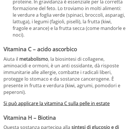
proteine. In gravidanza è essenziale per la corretta
formazione del feto. Lo troviamo in molti alimenti:
le verdure a foglia verde (spinaci, broccoli, asparagi,
lattuga), i legumi (fagioli, piselli), la frutta (kiwi,
fragole e arance) e la frutta secca (come mandorle e
noci).
Vitamina C – acido ascorbico
Aiuta il
metabolismo
, la biosintesi di collagene,
aminoacidi e ormoni, è un anti ossidante, dà risposte
immunitarie alle allergie, combatte i radicali liberi,
protegge lo stomaco e da sostanze cancerogene. È
presente in frutta e verdura (kiwi, agrumi, pomodori e
peperoni).
Si può applicare la vitamina C sulla pelle in estate
Vitamina H – Biotina
Questa sostanza partecipa alla
sintesi di glucosio e di