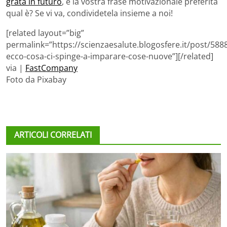
grata in futuro
, e la vostra frase motivazionale preferita
qual è? Se vi va, condividetela insieme a noi!
[related layout=”big”
permalink=”https://scienzaesalute.blogosfere.it/post/588
ecco-cosa-ci-spinge-a-imparare-cose-nuove”][/related]
via |
FastCompany
Foto da Pixabay
ARTICOLI CORRELATI