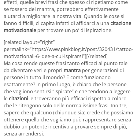
effetti, quelle brevi frasi che spesso ci ripetiamo come
se fossero dei mantra, potrebbero effettivamente
aiutarci a migliorare la nostra vita. Quando le cose si
fanno difficili, ci capita infatti di affidarci a una
citazione
motivazionale
per trovare un po’ di ispirazione.
[related layout=”right”
permalink=”https://www.pinkblog.it/post/320431/tattoo-
motivazionali-6-idee-a-cui-ispirarsi”][/related]
Ma cosa rende queste frasi tanto efficaci al punto tale
da diventare veri e propri
mantra
per generazioni di
persone in tutto il mondo? E come funzionano
esattamente? In primo luogo, è chiaro che le persone
che vogliono sentirsi “ispirate” e che tendono a leggere
le
citazioni
le troveranno più efficaci rispetto a coloro
che le ritengono solo delle normalissime frasi. Inoltre,
sapere che qualcuno (chiunque sia) crede che possiamo
ottenere quello che vogliamo può rappresentare senza
dubbio un potente incentivo a provare sempre di più,
senza arrendersi.