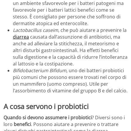
un ambiente sfavorevole per i batteri patogeni ma
favorevole per i batteri lattici benefici come se
stesso. È consigliato per persone che soffrono di
dermatite atopica ed enterocolite.
Lactobacillus caseim
, che può aiutare a prevenire la
diarrea
causata dall’assunzione di antibiotici, ma
anche ad alleviare la stitichezza, il meteorismo e
altri disturbi gastrointestinali. Ha effetti benefici
sulla digestione e la capacità di ridurre l’intolleranza
al lattosio e la costipazione.
Bifidobacterium Bifidum
, uno dei batteri probiotici
più comuni che possono essere trovati nel corpo di
un mammifero (uomo compreso). Utile per
l’assorbimento di vitamine del gruppo B e del calcio.
A cosa servono i probiotici
Quando si devono assumere i probiotici
? Diversi sono i
loro
benefici
. Possono aiutare a prevenire o trattare
alcuni disturbi gastrointestinali come la diarrea