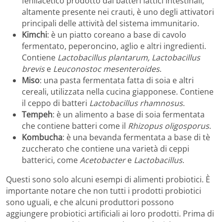
fenilacetico prodotto dai batteri lattici intestinali,
altamente presente nei crauti, è uno degli attivatori
principali delle attività del sistema immunitario.
Kimchi
: è un piatto coreano a base di cavolo
fermentato, peperoncino, aglio e altri ingredienti.
Contiene
Lactobacillus plantarum, Lactobacillus
brevis
e
Leuconostoc mesenteroides
.
Miso
: una pasta fermentata fatta di soia e altri
cereali, utilizzata nella cucina giapponese. Contiene
il ceppo di batteri
Lactobacillus rhamnosus
.
Tempeh
: è un alimento a base di soia fermentata
che contiene batteri come il
Rhizopus oligosporus
.
Kombucha
: è una bevanda fermentata a base di tè
zuccherato che contiene una varietà di ceppi
batterici, come
Acetobacter
e
Lactobacillus
.
Questi sono solo alcuni esempi di alimenti probiotici. È
importante notare che non tutti i prodotti probiotici
sono uguali, e che alcuni produttori possono
aggiungere probiotici artificiali ai loro prodotti. Prima di