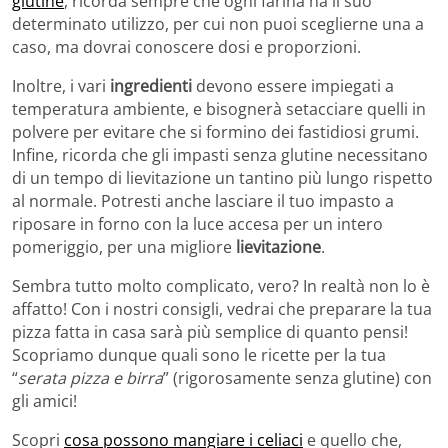
glutine
, ricorda sempre che ogni farina ha il suo
determinato utilizzo, per cui non puoi sceglierne una a
caso, ma dovrai conoscere dosi e proporzioni.
Inoltre, i vari
ingredienti
devono essere impiegati a
temperatura ambiente, e bisognerà setacciare quelli in
polvere per evitare che si formino dei fastidiosi grumi.
Infine, ricorda che gli impasti senza glutine necessitano
di un tempo di lievitazione un tantino più lungo rispetto
al normale. Potresti anche lasciare il tuo impasto a
riposare in forno con la luce accesa per un intero
pomeriggio, per una migliore
lievitazione
.
Sembra tutto molto complicato, vero? In realtà non lo è
affatto! Con i nostri consigli, vedrai che preparare la tua
pizza fatta in casa sarà più semplice di quanto pensi!
Scopriamo dunque quali sono le ricette per la tua
“
serata pizza e birra
” (rigorosamente senza glutine) con
gli amici!
Scopri
cosa possono mangiare i celiaci
e quello che,