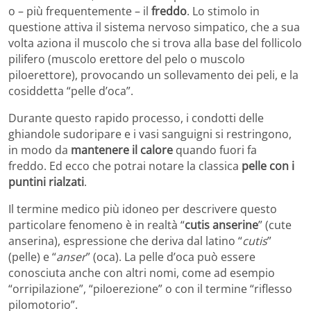
o – più frequentemente – il
freddo
. Lo stimolo in
questione attiva il sistema nervoso simpatico, che a sua
volta aziona il muscolo che si trova alla base del follicolo
pilifero (muscolo erettore del pelo o muscolo
piloerettore), provocando un sollevamento dei peli, e la
cosiddetta “pelle d’oca”.
Durante questo rapido processo, i condotti delle
ghiandole sudoripare e i vasi sanguigni si restringono,
in modo da
mantenere il calore
quando fuori fa
freddo. Ed ecco che potrai notare la classica
pelle con i
puntini rialzati
.
Il termine medico più idoneo per descrivere questo
particolare fenomeno è in realtà “
cutis anserine
” (cute
anserina), espressione che deriva dal latino “
cutis
”
(pelle) e “
anser
” (oca). La pelle d’oca può essere
conosciuta anche con altri nomi, come ad esempio
“orripilazione”, “piloerezione” o con il termine “riflesso
pilomotorio”.