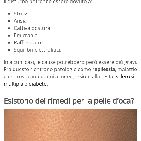
Il disturbo potrebbe essere dovuto a:
Stress
Ansia
Cattiva postura
Emicrania
Raffreddore
Squilibri elettrolitici.
In alcuni casi, le cause potrebbero però essere più gravi.
Fra queste rientrano patologie come l’
epilessia
, malattie
che provocano danni ai nervi, lesioni alla testa,
sclerosi
multipla
e
diabete
.
Esistono dei rimedi per la pelle d’oca?