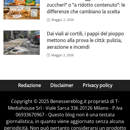
zuccheri” o “a ridotto contenuto”: le
differenze che cambiano la scelta
Maggio 2, 2026
Dai viali ai cortili, i pappi del pioppo
mettono alla prova le città: pulizia,
aerazione e incendi
Maggio 2, 2026
Redazione
Disclaimer
Privacy policy
Copyright © 2025 Benessereblog.it proprietà di T-
Mediahouse Srl - Viale Sarca 336 20126 Milano - P.Iva
06933670967 - Questo blog non è una testata
giornalistica, in quanto viene aggiornato senza alcuna
periodicità. Non può pertanto considerarsi un prodotto