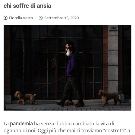
chi soffre di ansia
Fiorella Vasta
-
Settembre 13, 2020
La
pandemia
ha senza dubbio cambiato la vita di
ognuno di noi. Oggi più che mai ci troviamo “costretti” a