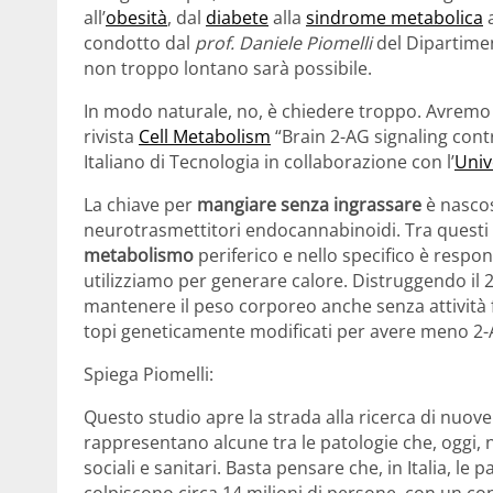
all’
obesità
, dal
diabete
alla
sindrome metabolica
condotto dal
prof. Daniele Piomelli
del Dipartimen
non troppo lontano sarà possibile.
In modo naturale, no, è chiedere troppo. Avremo 
rivista
Cell Metabolism
“Brain 2-AG signaling contr
Italiano di Tecnologia in collaborazione con l’
Univ
La chiave per
mangiare senza ingrassare
è nasco
neurotrasmettitori endocannabinoidi. Tra questi il
metabolismo
periferico e nello specifico è respon
utilizziamo per generare calore. Distruggendo il 2
mantenere il peso corporeo anche senza attività fi
topi geneticamente modificati per avere meno 2-AG
Spiega Piomelli:
Questo studio apre la strada alla ricerca di nuov
rappresentano alcune tra le patologie che, oggi, ne
sociali e sanitari. Basta pensare che, in Italia, l
colpiscono circa 14 milioni di persone, con un c