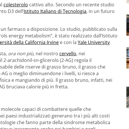
al
colesterolo
cattivo alto. Secondo un recente studio
to D3 dell’
Istituto Italiano di Tecnologia
, in un futuro
un farmaco a disposizione. Lo studio, pubblicato sulla
ols energy metabolism”, è stato realizzato dall’Istituto
ersità della California Irvine
e con la
Yale University
.
sta,
ora non più
, nel nostro
cervello
, nei
 2-arachidonil-sn-glicerolo (2-AG) regola il
sabile delle riserve di grasso bruno, il grasso che
-AG o meglio diminuendone i livelli, si riesce a
sica e mangiando di più. Il grasso bruno, infatti, nei
 bruciava calorie più in fretta.
e molecole capaci di combattere quelle che
i paesi industrializzati generano tra i più alti costi
e patologie che fanno parte della sindrome metabolica
ontinuo incremento anche nei bambini e negli