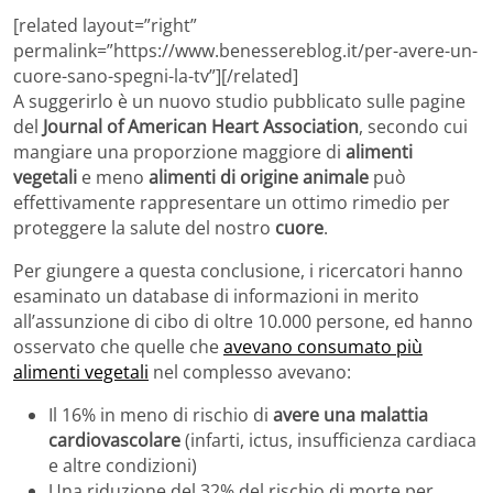
[related layout=”right”
permalink=”https://www.benessereblog.it/per-avere-un-
cuore-sano-spegni-la-tv”][/related]
A suggerirlo è un nuovo studio pubblicato sulle pagine
del
Journal of American Heart Association
, secondo cui
mangiare una proporzione maggiore di
alimenti
vegetali
e meno
alimenti di origine animale
può
effettivamente rappresentare un ottimo rimedio per
proteggere la salute del nostro
cuore
.
Per giungere a questa conclusione, i ricercatori hanno
esaminato un database di informazioni in merito
all’assunzione di cibo di oltre 10.000 persone, ed hanno
osservato che quelle che
avevano consumato più
alimenti vegetali
nel complesso avevano:
Il 16% in meno di rischio di
avere una malattia
cardiovascolare
(infarti, ictus, insufficienza cardiaca
e altre condizioni)
Una riduzione del 32% del rischio di morte per