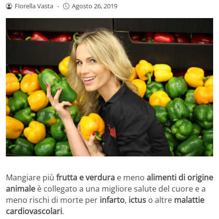
Fiorella Vasta
-
Agosto 26, 2019
Mangiare più
frutta e verdura
e meno
alimenti di origine
animale
è collegato a una migliore salute del cuore e a
meno rischi di morte per
infarto
,
ictus
o altre
malattie
cardiovascolari
.