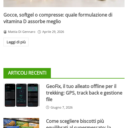
Gocce, softgel o compresse: quale formulazione di
vitamina D assorbe meglio
Mattia Di Gennaro
Aprile 29, 2026
Leggi di più
ARTICOLI RECENTI
GeoFix, il tuo alleato offline per il
trekking: GPS, track back e gestione
file
Giugno 7, 2026
Come scegliere biscotti più
equilibrati al supermercato: la