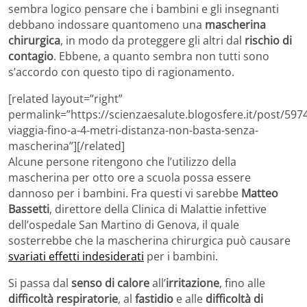
sembra logico pensare che i bambini e gli insegnanti
debbano indossare quantomeno una
mascherina
chirurgica
, in modo da proteggere gli altri dal
rischio di
contagio
. Ebbene, a quanto sembra non tutti sono
s’accordo con questo tipo di ragionamento.
[related layout=”right”
permalink=”https://scienzaesalute.blogosfere.it/post/597
viaggia-fino-a-4-metri-distanza-non-basta-senza-
mascherina”][/related]
Alcune persone ritengono che l’utilizzo della
mascherina per otto ore a scuola possa essere
dannoso per i bambini. Fra questi vi sarebbe
Matteo
Bassetti
, direttore della Clinica di Malattie infettive
dell’ospedale San Martino di Genova, il quale
sosterrebbe che la mascherina chirurgica può causare
svariati effetti indesiderati
per i bambini.
Si passa dal
senso di calore
all’
irritazione
, fino alle
difficoltà respiratorie
, al
fastidio
e alle
difficoltà di