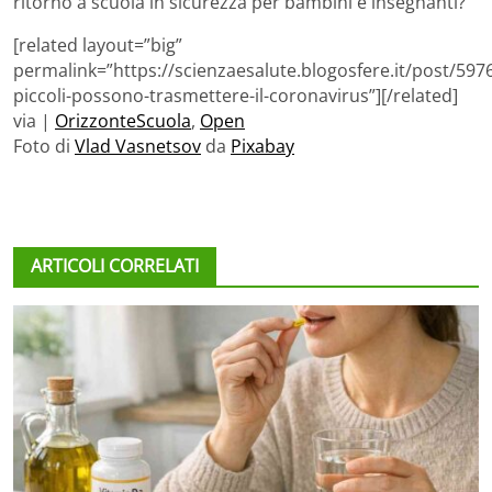
ritorno a scuola in sicurezza per bambini e insegnanti?
[related layout=”big”
permalink=”https://scienzaesalute.blogosfere.it/post/59
piccoli-possono-trasmettere-il-coronavirus”][/related]
via |
OrizzonteScuola
,
Open
Foto di
Vlad Vasnetsov
da
Pixabay
ARTICOLI CORRELATI