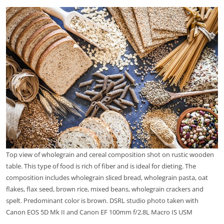
Top view of wholegrain and cereal composition shot on rustic wooden
table. This type of food is rich of fiber and is ideal for dieting. The
composition includes wholegrain sliced bread, wholegrain pasta, oat
flakes, flax seed, brown rice, mixed beans, wholegrain crackers and
spelt. Predominant color is brown. DSRL studio photo taken with
Canon EOS 5D Mk II and Canon EF 100mm f/2.8L Macro IS USM