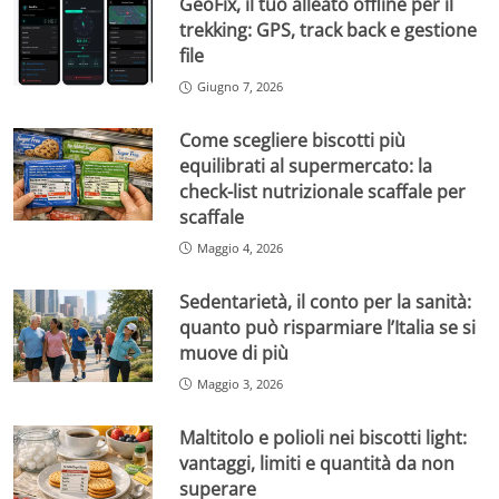
GeoFix, il tuo alleato offline per il
trekking: GPS, track back e gestione
file
Giugno 7, 2026
Come scegliere biscotti più
equilibrati al supermercato: la
check-list nutrizionale scaffale per
scaffale
Maggio 4, 2026
Sedentarietà, il conto per la sanità:
quanto può risparmiare l’Italia se si
muove di più
Maggio 3, 2026
Maltitolo e polioli nei biscotti light:
vantaggi, limiti e quantità da non
superare