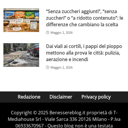
“Senza zuccheri aggiunti”, “senza
zuccheri” o “a ridotto contenuto”: le
differenze che cambiano la scelta
Maggio 2, 2026
Dai viali ai cortili, i pappi del pioppo
mettono alla prova le città: pulizia,
aerazione e incendi
Maggio 2, 2026
Redazione
Disclaimer
Privacy policy
Copyright © 2025 Benessereblog.it proprietà di T-
Mediahouse Srl - Viale Sarca 336 20126 Milano - P.Iva
06933670967 - Questo blog non è una testata