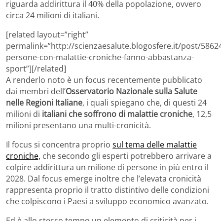
riguarda addirittura il 40% della popolazione, ovvero
circa 24 milioni di italiani.
[related layout=”right”
permalink=”http://scienzaesalute.blogosfere.it/post/58624
persone-con-malattie-croniche-fanno-abbastanza-
sport”][/related]
A renderlo noto è un focus recentemente pubblicato
dai membri dell’
Osservatorio Nazionale sulla Salute
nelle Regioni Italiane
, i quali spiegano che, di questi 24
milioni di
italiani che soffrono di malattie croniche
, 12,5
milioni presentano una multi-cronicità.
Il focus si concentra proprio
sul tema delle malattie
croniche,
che secondo gli esperti potrebbero arrivare a
colpire addirittura un milione di persone in più entro il
2028. Dal focus emerge inoltre che l’elevata cronicità
rappresenta proprio il tratto distintivo delle condizioni
che colpiscono i Paesi a sviluppo economico avanzato.
Ed è allo stesso tempo un elemento di criticità per i