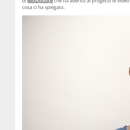
di
MioDottore
che ha aderito al progetto di video
cosa ci ha spiegato.