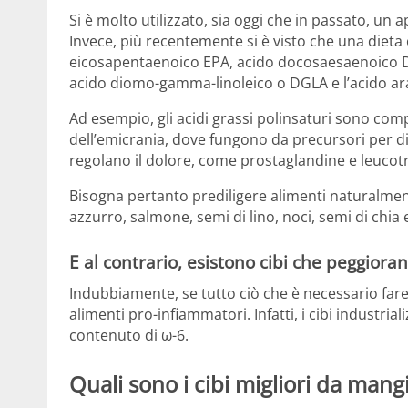
Si è molto utilizzato, sia oggi che in passato, un 
Invece, più recentemente si è visto che una dieta c
eicosapentaenoico EPA, acido docosaesaenoico DHA
acido diomo-gamma-linoleico o DGLA e l’acido arac
Ad esempio, gli acidi grassi polinsaturi sono comp
dell’emicrania, dove fungono da precursori per dive
regolano il dolore, come prostaglandine e leucotr
Bisogna pertanto prediligere alimenti naturalmen
azzurro, salmone, semi di lino, noci, semi di chia 
E al contrario, esistono cibi che peggioran
Indubbiamente, se tutto ciò che è necessario fare 
alimenti pro-infiammatori. Infatti, i cibi industria
contenuto di ω-6.
Quali sono i cibi migliori da mangi