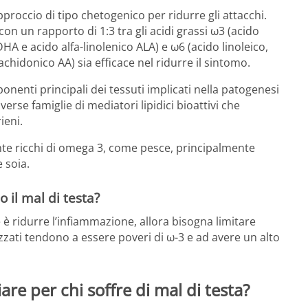
approccio di tipo chetogenico per ridurre gli attacchi.
on un rapporto di 1:3 tra gli acidi grassi ω3 (acido
 e acido alfa-linolenico ALA) e ω6 (acido linoleico,
hidonico AA) sia efficace nel ridurre il sintomo.
onenti principali dei tessuti implicati nella patogenesi
rse famiglie di mediatori lipidici bioattivi che
ieni.
te ricchi di omega 3, come pesce, principalmente
e soia.
o il mal di testa?
è ridurre l’infiammazione, allora bisogna limitare
lizzati tendono a essere poveri di ω-3 e ad avere un alto
are per chi soffre di mal di testa?