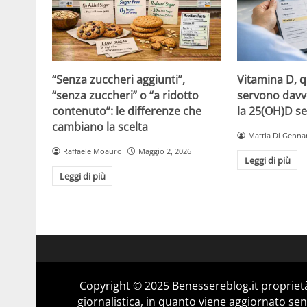
“Senza zuccheri aggiunti”,
Vitamina D, 
“senza zuccheri” o “a ridotto
servono davv
contenuto”: le differenze che
la 25(OH)D se
cambiano la scelta
Mattia Di Genna
Raffaele Moauro
Maggio 2, 2026
Leggi di più
Leggi di più
Copyright © 2025 Benessereblog.it proprietà
giornalistica, in quanto viene aggiornato sen