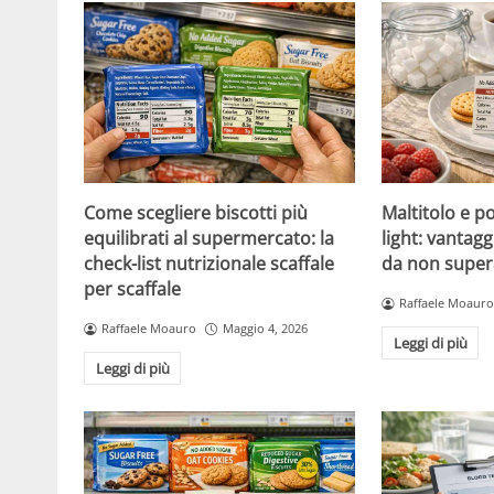
Come scegliere biscotti più
Maltitolo e pol
equilibrati al supermercato: la
light: vantagg
check-list nutrizionale scaffale
da non super
per scaffale
Raffaele Moauro
Raffaele Moauro
Maggio 4, 2026
Leggi di più
Leggi di più