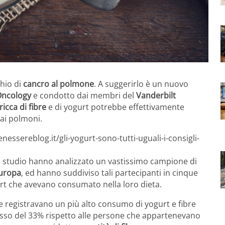
chio di
cancro al polmone
. A suggerirlo è un nuovo
Oncology
e condotto dai membri del
Vanderbilt
ricca di fibre
e di yogurt potrebbe effettivamente
 ai polmoni.
essereblog.it/gli-yogurt-sono-tutti-uguali-i-consigli-
lo studio hanno analizzato un vastissimo campione di
uropa
, ed hanno suddiviso tali partecipanti in cinque
gurt che avevano consumato nella loro dieta.
 registravano un più alto consumo di yogurt e fibre
sso del 33% rispetto alle persone che appartenevano