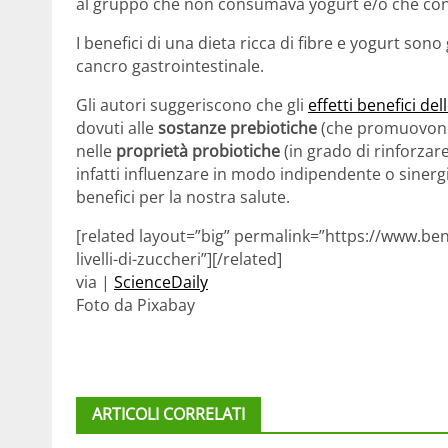
al gruppo che non consumava yogurt e/o che co
I benefici di una dieta ricca di fibre e yogurt sono 
cancro gastrointestinale.
Gli autori suggeriscono che gli
effetti benefici del
dovuti alle
sostanze prebiotiche
(che promuovono l
nelle
proprietà probiotiche
(in grado di rinforzar
infatti influenzare in modo indipendente o sinergi
benefici per la nostra salute.
[related layout=”big” permalink=”https://www.be
livelli-di-zuccheri”][/related]
via |
ScienceDaily
Foto da Pixabay
ARTICOLI CORRELATI