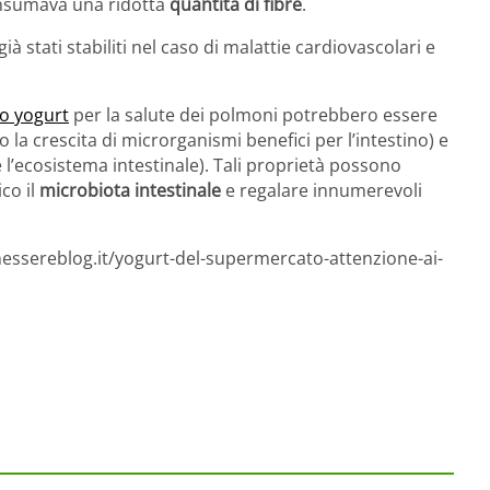
nsumava una ridotta
quantità di fibre
.
già stati stabiliti nel caso di malattie cardiovascolari e
lo yogurt
per la salute dei polmoni potrebbero essere
a crescita di microrganismi benefici per l’intestino) e
e l’ecosistema intestinale). Tali proprietà possono
co il
microbiota intestinale
e regalare innumerevoli
nessereblog.it/yogurt-del-supermercato-attenzione-ai-