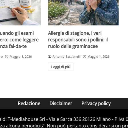
quando gli esami
Allergie di stagione, i veri
ero: come leggere
responsabili sono i pollini: il
nza fai-da-te
ruolo delle graminacee
ro
Maggio 1, 2026
Antonio Bastianelli
Maggio 1, 2026
Leggi di più
Redazione
Disclaimer
Privacy policy
 di T-Mediahouse Srl - Viale Sarca 336 20126 Milano - P.Iva
za alcuna periodicità. Non può pertanto considerarsi un prod