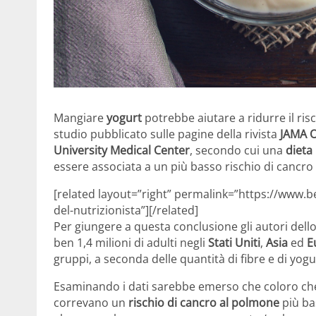
Mangiare
yogurt
potrebbe aiutare a ridurre il ris
studio pubblicato sulle pagine della rivista
JAMA 
University Medical Center
, secondo cui una
dieta 
essere associata a un più basso rischio di cancro
[related layout=”right” permalink=”https://www.ben
del-nutrizionista”][/related]
Per giungere a questa conclusione gli autori del
ben 1,4 milioni di adulti negli
Stati Uniti
,
Asia
ed
E
gruppi, a seconda delle quantità di fibre e di yo
Esaminando i dati sarebbe emerso che coloro che
correvano un
rischio di cancro al polmone
più ba