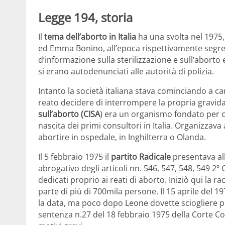
Legge 194, storia
Il
tema dell’aborto in Italia
ha una svolta nel 1975,
ed Emma Bonino, all’epoca rispettivamente segreta
d’informazione sulla sterilizzazione e sull’aborto e
si erano autodenunciati alle autorità di polizia.
Intanto la società italiana stava cominciando a c
reato decidere di interrompere la propria gravida
sull’aborto (CISA
) era un organismo fondato per c
nascita dei primi consultori in Italia. Organizzava
abortire in ospedale, in Inghilterra o Olanda.
Il 5 febbraio 1975 il
partito Radicale
presentava all
abrogativo degli articoli nn. 546, 547, 548, 549 2º
dedicati proprio ai reati di aborto. Iniziò qui la 
parte di più di 700mila persone. Il 15 aprile del 
la data, ma poco dopo Leone dovette sciogliere pe
sentenza n.27 del 18 febbraio 1975 della Corte Costi