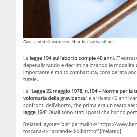
Gavel and stethoscope on Abortion law handbook.
La
legge 194 sull’aborto compie 40 anni
. E’ entrat
depenalizzando e decriminalizzando le modalità d
importante e molto combattuta, considerata ancor
tutele.
La “
Legge 22 maggio 1978, n.194 – Norme per la tut
volontaria della gravidanza
” è arrivata 40 anni c
confronti dell’aborto, che prima era un reato seco
legge 194
? Quali sono stati i passi che hanno por
[related layout=”big” permalink=”https://www.ben
toscana-si-riaccende-il-dibattito”][/related]