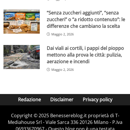
“Senza zuccheri aggiunti”, “senza
zuccheri” o “a ridotto contenuto”: le
differenze che cambiano la scelta
Maggio 2, 2026
Dai viali ai cortili, i pappi del pioppo
mettono alla prova le città: pulizia,
aerazione e incendi
Maggio 2, 2026
Redazione
Disclaimer
Privacy policy
Copyright © 2025 Benessereblog.it proprietà di T-
Mediahouse Srl - Viale Sarca 336 20126 Milano - P.Iva
06933670967 - Questo blog non è una testata