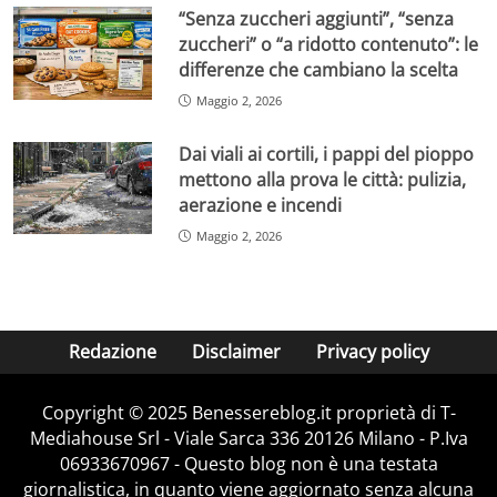
“Senza zuccheri aggiunti”, “senza
zuccheri” o “a ridotto contenuto”: le
differenze che cambiano la scelta
Maggio 2, 2026
Dai viali ai cortili, i pappi del pioppo
mettono alla prova le città: pulizia,
aerazione e incendi
Maggio 2, 2026
Redazione
Disclaimer
Privacy policy
Copyright © 2025 Benessereblog.it proprietà di T-
Mediahouse Srl - Viale Sarca 336 20126 Milano - P.Iva
06933670967 - Questo blog non è una testata
giornalistica, in quanto viene aggiornato senza alcuna