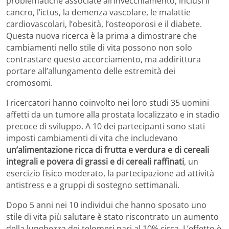
problematiche associate all’invecchiamento, inclusi il
cancro, l’ictus, la demenza vascolare, le malattie
cardiovascolari, l’obesità, l’osteoporosi e il diabete.
Questa nuova ricerca è la prima a dimostrare che
cambiamenti nello stile di vita possono non solo
contrastare questo accorciamento, ma addirittura
portare all’allungamento delle estremità dei
cromosomi.
I ricercatori hanno coinvolto nei loro studi 35 uomini
affetti da un tumore alla prostata localizzato e in stadio
precoce di sviluppo. A 10 dei partecipanti sono stati
imposti cambiamenti di vita che includevano
un’alimentazione ricca di frutta e verdura e di cereali
integrali e povera di grassi e di cereali raffinati
, un
esercizio fisico moderato, la partecipazione ad attività
antistress e a gruppi di sostegno settimanali.
Dopo 5 anni nei 10 individui che hanno sposato uno
stile di vita più salutare è stato riscontrato un aumento
della lunghezza dei telomeri pari al 10% circa. L’effetto è