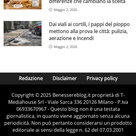
differenze che cambiano la scelta
Maggio 2, 2026
Dai viali ai cortili, i pappi del pioppo
mettono alla prova le città: pulizia,
aerazione e incendi
Maggio 2, 2026
Redazione
Disclaimer
Privacy policy
Copyright © 2025 Benessereblog.it proprietà di T-
Mediahouse Srl - Viale Sarca 336 20126 Milano - P.Iva
06933670967 - Questo blog non è una testata
giornalistica, in quanto viene aggiornato senza alcuna
periodicità. Non può pertanto considerarsi un prodotto
editoriale ai sensi della legge n. 62 del 07.03.2001