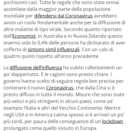
pochissimi casi. Tutte le regole che sono state ormai
assimilate dalla maggior parte della popolazione
mondiale per
difendersi dal Coronavirus
avrebbero
avuto un ruolo fondamentale anche per la diffusione di
altre malattie di tipo virale. Secondo quanto riportato
dall’
Economist
, in Australia e in Nuova Zelanda questo
inverno solo lo 0,4% delle persone ha dichiarato di aver
sofferto di
sintomi simil influenzali
. Con un calo di
quattro quinti rispetto all’anno precedente.
La
diffusione dell’influenza
ha subito rallentamenti un
po’ dappertutto. E le ragioni sono presto chiare. I
governi hanno scelto di seguire regole ben precise per
contenere il nuovo
Coronavirus
, che dalla Cina si è
presto diffuso in tutto il mondo. Misure che sono state
più veloci e più stringenti in alcuni paesi, come ad
esempio l’Italia e altri del Vecchio Continente. Mentre
negli USA e in America Latina spesso si è arrivati un po’
più tardi, per paura delle conseguenze di un
lockdown
prolungato come quello vissuto in Europa.