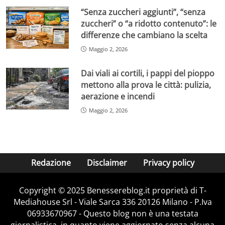
“Senza zuccheri aggiunti”, “senza
zuccheri” o “a ridotto contenuto”: le
differenze che cambiano la scelta
Maggio 2, 2026
Dai viali ai cortili, i pappi del pioppo
mettono alla prova le città: pulizia,
aerazione e incendi
Maggio 2, 2026
Redazione
Disclaimer
Privacy policy
Copyright © 2025 Benessereblog.it proprietà di T-
Mediahouse Srl - Viale Sarca 336 20126 Milano - P.Iva
06933670967 - Questo blog non è una testata
giornalistica, in quanto viene aggiornato senza alcuna