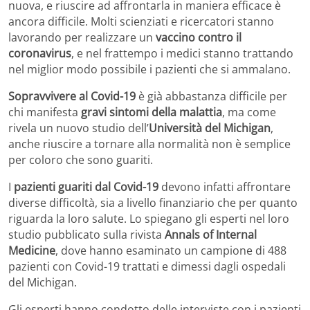
nuova, e riuscire ad affrontarla in maniera efficace è
ancora difficile. Molti scienziati e ricercatori stanno
lavorando per realizzare un
vaccino contro il
coronavirus
, e nel frattempo i medici stanno trattando
nel miglior modo possibile i pazienti che si ammalano.
Sopravvivere al Covid-19
è già abbastanza difficile per
chi manifesta
gravi sintomi della malattia
, ma come
rivela un nuovo studio dell’
Università del Michigan
,
anche riuscire a tornare alla normalità non è semplice
per coloro che sono guariti.
I
pazienti guariti dal Covid-19
devono infatti affrontare
diverse difficoltà, sia a livello finanziario che per quanto
riguarda la loro salute. Lo spiegano gli esperti nel loro
studio pubblicato sulla rivista
Annals of Internal
Medicine
, dove hanno esaminato un campione di 488
pazienti con Covid-19 trattati e dimessi dagli ospedali
del Michigan.
Gli esperti hanno condotto delle interviste con i pazienti