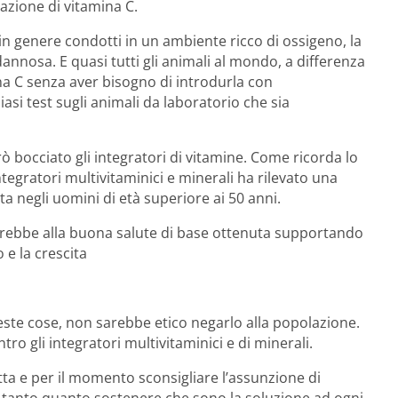
razione di vitamina C.
 in genere condotti in un ambiente ricco di ossigeno, la
dannosa. E quasi tutti gli animali al mondo, a differenza
ina C senza aver bisogno di introdurla con
iasi test sugli animali da laboratorio che sia
rò bocciato gli integratori di vitamine. Come ricorda lo
integratori multivitaminici e minerali ha rilevato una
ta negli uomini di età superiore ai 50 anni.
gerebbe alla buona salute di base ottenuta supportando
 e la crescita
este cose, non sarebbe etico negarlo alla popolazione.
ro gli integratori multivitaminici e di minerali.
ta e per il momento sconsigliare l’assunzione di
o tanto quanto sostenere che sono la soluzione ad ogni