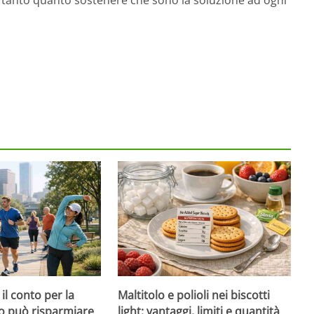
il conto per la
Maltitolo e polioli nei biscotti
to può risparmiare
light: vantaggi, limiti e quantità