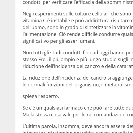
condotti per verificare l’efficacia della somminist
Negli esperimenti sulle colture cellulari che sono
vitamina C è instabile e può addirittura risultare 
dell’uomo, sono in grado di sintetizzare la vitam
l’alimentazione. Ciò rende difficile condurre quals
significativo per gli esseri umani.
Non tutti gli studi condotti fino ad oggi hanno pe
stesso Frei, il più ampio e più lungo studio sugli 
riduzione dell’incidenza del cancro e della catarat
La riduzione dell’incidenza del cancro si aggiun
le normali funzioni dell’organismo, il metabolismo
spiega l’esperto.
Se c’è un qualsiasi farmaco che può fare tutte qu
Ma la stessa cosa vale per le raccomandazioni cont
L’ultima parola, insomma, deve ancora essere det
integratori di vitamine potrebbe essere sbagliat