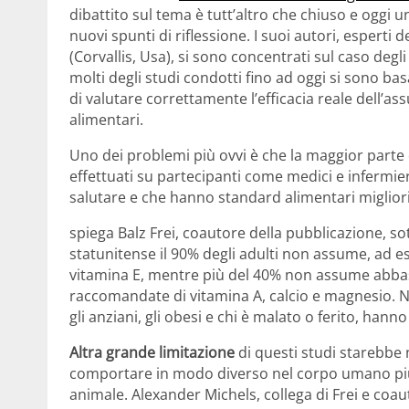
dibattito sul tema è tutt’altro che chiuso e oggi 
nuovi spunti di riflessione. I suoi autori, esperti 
(Corvallis, Usa), si sono concentrati sul caso degl
molti degli studi condotti fino ad oggi si sono 
di valutare correttamente l’efficacia reale dell’a
alimentari.
Uno dei problemi più ovvi è che la maggior parte de
effettuati su partecipanti come medici e infermieri
salutare e che hanno standard alimentari migliori
spiega Balz Frei, coautore della pubblicazione, 
statunitense il 90% degli adulti non assume, ad 
vitamina E, mentre più del 40% non assume abbas
raccomandate di vitamina A, calcio e magnesio. N
gli anziani, gli obesi e chi è malato o ferito, han
Altra grande limitazione
di questi studi starebbe
comportare in modo diverso nel corpo umano piut
animale. Alexander Michels, collega di Frei e coaut