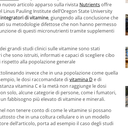
un nuovo articolo apparso sulla rivista
Nutrients
offre
del Linus Pauling Institute dell’Oregon State University
i
integratori di vitamine
, giungendo alla conclusione che
basati su metodologie difettose che non hanno permesso
ssunzione di questi micronutrienti tramite supplementi
i grandi studi clinici sulle vitamine sono stati
 che sono istruiti, informati e capaci di scegliere cibo
 rispetto alla popolazione generale
sottolineando invece che in una popolazione come quella
esempio, le dosi raccomandate di
vitamina D
e di
tanza vitamina C e la metà non raggiunge le dosi
on solo, alcune categorie di persone, come i fumatori,
no un fabbisogno più elevato di vitamine e minerali.
 nel non tenere conto di come le vitamine si possano
tosto che in una coltura cellulare o in un modello
ore dell’articolo, porta ad esempio il caso degli studi