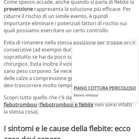
Come spesso accade, anche quando si parla di flebite la
prevenzione
rappresenta la soluzione più efficace. Per
ridurre il rischio di un simile evento, è quindi
importante eliminare i potenziali fattori di rischio sui
quali possiamo esercitare un certo controllo.
Evita di rimanere nella stessa posizione per troppe ore
consecutive (ad esempio durante i viaggi o a lavoro),
soprattutto se hai da poco subito un intervento
chirurgico. Evita inoltre il vizio del fumo e mantieni un
sano peso corporeo. Se necessario, prova a indossare
delle calze a compressione graduata, specialmente se
devi trascorrere molto tempo nella stessa posizione.
PIANO COTTURA PERICOLOSO
Vanno rimossi
Scopri tutto quello che c’è da sapere sulla
flebotrombosi
(
flebotrombosi e flebite
non sono infatti
la stessa cosa).
I sintomi e le cause della flebite: ecco