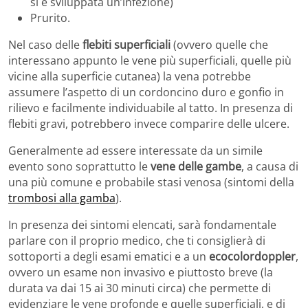
si è sviluppata un’infezione)
Prurito.
Nel caso delle
flebiti superficiali
(ovvero quelle che
interessano appunto le vene più superficiali, quelle più
vicine alla superficie cutanea) la vena potrebbe
assumere l’aspetto di un cordoncino duro e gonfio in
rilievo e facilmente individuabile al tatto. In presenza di
flebiti gravi, potrebbero invece comparire delle ulcere.
Generalmente ad essere interessate da un simile
evento sono soprattutto le
vene delle gambe
, a causa di
una più comune e probabile stasi venosa (sintomi della
trombosi alla gamba
).
In presenza dei sintomi elencati, sarà fondamentale
parlare con il proprio medico, che ti consiglierà di
sottoporti a degli esami ematici e a un
ecocolordoppler
,
ovvero un esame non invasivo e piuttosto breve (la
durata va dai 15 ai 30 minuti circa) che permette di
evidenziare le vene profonde e quelle superficiali, e di