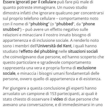
Essere ignorati per il cellulare
può fare più male di
quanto potreste immaginare. Un nuovo studio
dimostra infatti che ignorare qualcuno per concentrarsi
sul proprio telefono cellulare – comportamento noto
con il nome di “
phubbing
” (o “
phubbed
“, da “
phone
snubbed
“) – può avere un effetto negativo sulle
relazioni e minacciare il nostro innato bisogno di
appartenenza e di inclusione sociale. A renderlo noto
sono i membri dell’
Università del Kent
, i quali hanno
studiato l’
effetto del phubbing
nelle
situazioni sociali
che coinvolgevano due persone, ed hanno scoperto che
questo particolare e sgradevole comportamento
rappresenta una vera e propria forma di
esclusione
sociale
, e minaccia i bisogni umani fondamentali delle
persone, ovvero quello di appartenenza e di esistenza.
Per giungere a questa conclusione gli esperti hanno
arruolato un campione di 153 partecipanti, ai quali è
stato chiesto di osservare il
video
di due persone che
avevano una conversazione, e di immedesimarsi in uno