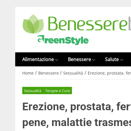
Alimentazione
Benessere
Salute
/
/
/
Home
Benessere
Sessualità
Erezione, prostata, fe
Sessualità
Terapie e Cure
Erezione, prostata, fer
pene, malattie trasmes