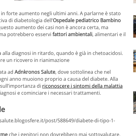
 in forte aumento negli ultimi anni. A parlarne è stato
iva di diabetologia dell’
Ospedale pediatrico Bambino
 questo aumento dei casi non è ancora certa, ma
ema potrebbero esservi
fattori ambientali
, alimentari e il
a alla diagnosi in ritardo, quando è già in chetoacidosi.
dere un ricovero in rianimazione
iata ad
Adnkronos Salute
, dove sottolinea che nel
gni anno muoiono proprio a causa del diabete. Alla
 sull’importanza di
riconoscere i sintomi della malattia
iagnosi e cominciare i necessari trattamenti.
le
salute.blogosfere.it/post/588649/diabete-di-tipo-1-
arme
che i genitori non dovrebbero mai sottovalutare,