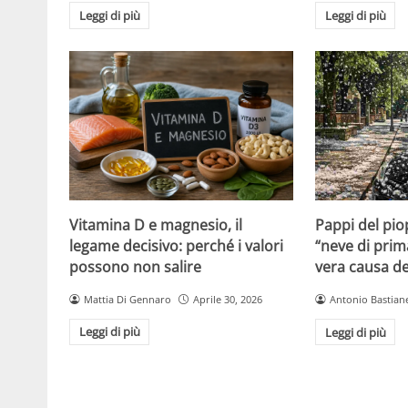
Leggi di più
Leggi di più
Vitamina D e magnesio, il
Pappi del pio
legame decisivo: perché i valori
“neve di prim
possono non salire
vera causa del
Mattia Di Gennaro
Aprile 30, 2026
Antonio Bastiane
Leggi di più
Leggi di più