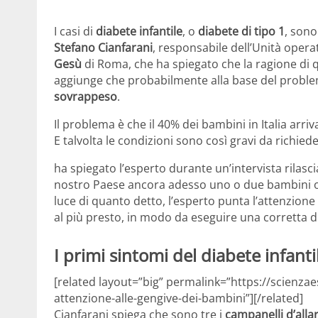
I casi di
diabete infantile
, o
diabete di tipo 1
, sono
Stefano Cianfarani
, responsabile dell’Unità operat
Gesù
di Roma, che ha spiegato che la ragione di
aggiunge che probabilmente alla base del probl
sovrappeso
.
Il problema è che il 40% dei bambini in Italia arriv
E talvolta le condizioni sono così gravi da richie
ha spiegato l’esperto durante un’intervista rilasc
nostro Paese ancora adesso uno o due bambini o
luce di quanto detto, l’esperto punta l’attenzione
al più presto, in modo da eseguire una corretta d
I primi sintomi del diabete infanti
[related layout=”big” permalink=”https://scienzae
attenzione-alle-gengive-dei-bambini”][/related]
Cianfarani spiega che sono tre i
campanelli d’all