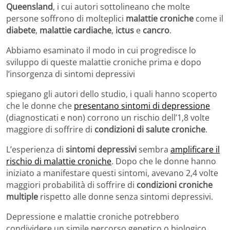
Queensland
, i cui autori sottolineano che molte
persone soffrono di molteplici
malattie croniche
come il
diabete
,
malattie cardiache
,
ictus
e
cancro
.
Abbiamo esaminato il modo in cui progredisce lo
sviluppo di queste malattie croniche prima e dopo
l’insorgenza di sintomi depressivi
spiegano gli autori dello studio, i quali hanno scoperto
che le donne che
presentano sintomi di depressione
(diagnosticati e non) corrono un rischio dell’1,8 volte
maggiore di soffrire di
condizioni di salute croniche
.
L’esperienza di
sintomi depressivi
sembra
amplificare il
rischio di malattie croniche
. Dopo che le donne hanno
iniziato a manifestare questi sintomi, avevano 2,4 volte
maggiori probabilità di soffrire di
condizioni croniche
multiple
rispetto alle donne senza sintomi depressivi.
Depressione e malattie croniche potrebbero
condividere un simile percorso genetico o biologico.