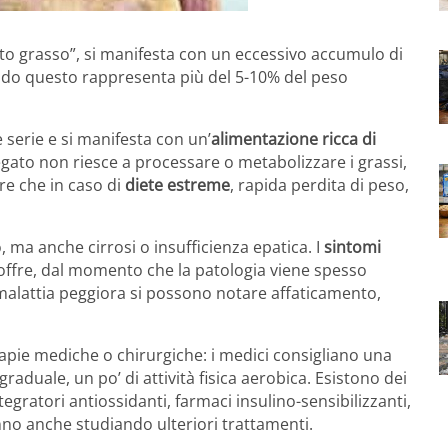
ato grasso”, si manifesta con un eccessivo accumulo di
ando questo rappresenta più del 5-10% del peso
serie e si manifesta con un’
alimentazione ricca di
egato non riesce a processare o metabolizzare i grassi,
tre che in caso di
diete estreme
, rapida perdita di peso,
ma anche cirrosi o insufficienza epatica. I
sintomi
offre, dal momento che la patologia viene spesso
malattia peggiora si possono notare affaticamento,
rapie mediche o chirurgiche: i medici consigliano una
raduale, un po’ di attività fisica aerobica. Esistono dei
gratori antiossidanti, farmaci insulino-sensibilizzanti,
anno anche studiando ulteriori trattamenti.