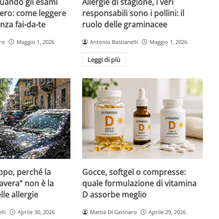
quando gli esami
Allergie di stagione, i veri
ero: come leggere
responsabili sono i pollini: il
nza fai-da-te
ruolo delle graminacee
ro
Maggio 1, 2026
Antonio Bastianelli
Maggio 1, 2026
Leggi di più
Gocce, softgel o compresse:
ppo, perché la
quale formulazione di vitamina
avera” non è la
D assorbe meglio
le allergie
Mattia Di Gennaro
Aprile 29, 2026
lli
Aprile 30, 2026