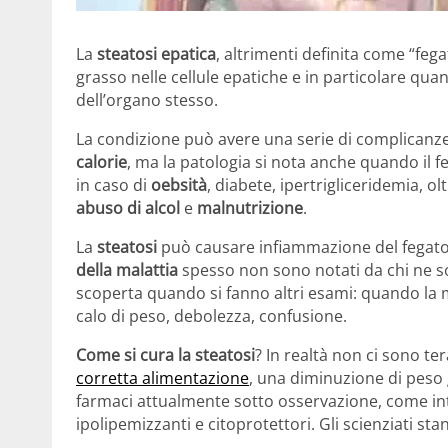
La
steatosi epatica
, altrimenti definita come “feg
grasso nelle cellule epatiche e in particolare qu
dell’organo stesso.
La condizione può avere una serie di complicanze 
calorie
, ma la patologia si nota anche quando il f
in caso di
oebsità
, diabete, ipertrigliceridemia, ol
abuso di alcol
e
malnutrizione
.
La
steatosi
può causare infiammazione del fegato, 
della malattia
spesso non sono notati da chi ne s
scoperta quando si fanno altri esami: quando la 
calo di peso, debolezza, confusione.
Come si cura la steatosi
? In realtà non ci sono te
corretta alimentazione
, una diminuzione di peso g
farmaci attualmente sotto osservazione, come inte
ipolipemizzanti e citoprotettori. Gli scienziati st