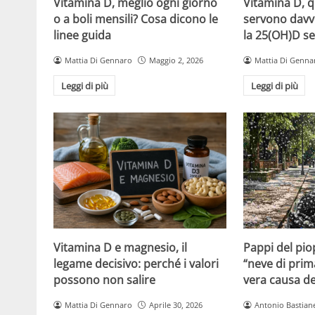
Vitamina D, meglio ogni giorno
Vitamina D, 
o a boli mensili? Cosa dicono le
servono davv
linee guida
la 25(OH)D se
Mattia Di Gennaro
Maggio 2, 2026
Mattia Di Genna
Leggi di più
Leggi di più
Vitamina D e magnesio, il
Pappi del pio
legame decisivo: perché i valori
“neve di prim
possono non salire
vera causa del
Mattia Di Gennaro
Aprile 30, 2026
Antonio Bastiane