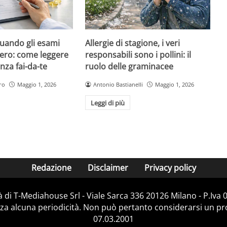
quando gli esami
Allergie di stagione, i veri
ero: come leggere
responsabili sono i pollini: il
nza fai-da-te
ruolo delle graminacee
ro
Maggio 1, 2026
Antonio Bastianelli
Maggio 1, 2026
Leggi di più
Redazione
Disclaimer
Privacy policy
 di T-Mediahouse Srl - Viale Sarca 336 20126 Milano - P.Iva
za alcuna periodicità. Non può pertanto considerarsi un prod
07.03.2001