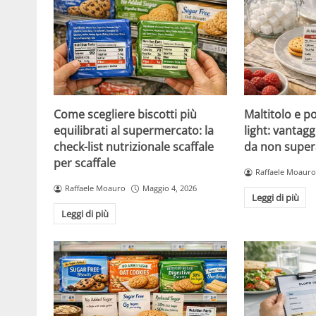
Come scegliere biscotti più
Maltitolo e pol
equilibrati al supermercato: la
light: vantagg
check-list nutrizionale scaffale
da non super
per scaffale
Raffaele Moauro
Raffaele Moauro
Maggio 4, 2026
Leggi di più
Leggi di più