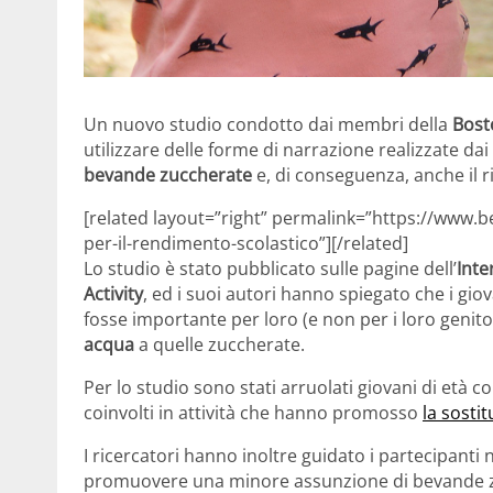
Un nuovo studio condotto dai membri della
Bost
utilizzare delle forme di narrazione realizzate da
bevande zuccherate
e, di conseguenza, anche il r
[related layout=”right” permalink=”https://www.be
per-il-rendimento-scolastico”][/related]
Lo studio è stato pubblicato sulle pagine dell’
Inte
Activity
, ed i suoi autori hanno spiegato che i gio
fosse importante per loro (e non per i loro genito
acqua
a quelle zuccherate.
Per lo studio sono stati arruolati giovani di età co
coinvolti in attività che hanno promosso
la sosti
I ricercatori hanno inoltre guidato i partecipanti 
promuovere una minore assunzione di bevande zu