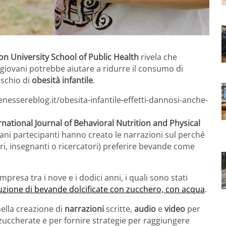
on University School of Public Health
rivela che
i giovani potrebbe aiutare a ridurre il consumo di
ischio di
obesità infantile
.
nessereblog.it/obesita-infantile-effetti-dannosi-anche-
rnational Journal of Behavioral Nutrition and Physical
vani partecipanti hanno creato le narrazioni sul perché
ri, insegnanti o ricercatori) preferire bevande come
mpresa tra i nove e i dodici anni, i quali sono stati
tuzione di bevande dolcificate con zucchero, con acqua
.
nella creazione di
narrazioni
scritte,
audio
e
video
per
ccherate e per fornire strategie per raggiungere