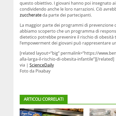
questo obiettivo. I giovani hanno poi insegnato a
condividendo anche le loro narrazioni. Ciò avreb
zuccherate
da parte dei partecipanti.
La maggior parte dei programmi di prevenzione de
abbiamo scoperto che un programma di responsab
dietetico potrebbe prevenire il rischio di obesità
l’empowerment dei giovani può rappresentare un
[related layout=”big” permalink=”https://www.ben
alla-larga-il-rischio-di-obesita-infantile”][/related]
via |
ScienceDaily
Foto da Pixabay
ARTICOLI CORRELATI