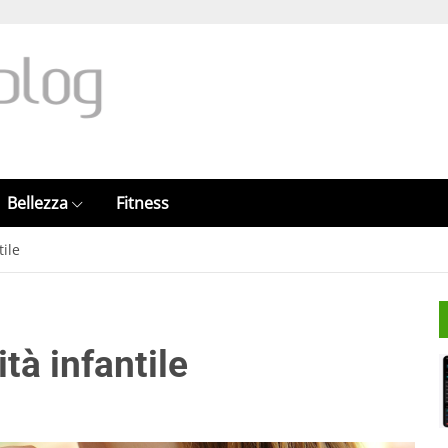
Bellezza
Fitness
tile
tà infantile