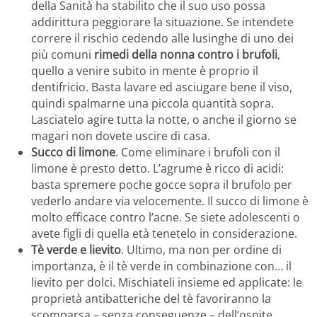
della Sanità ha stabilito che il suo uso possa
addirittura peggiorare la situazione. Se intendete
correre il rischio cedendo alle lusinghe di uno dei
più comuni
rimedi della nonna contro i brufoli
,
quello a venire subito in mente è proprio il
dentifricio. Basta lavare ed asciugare bene il viso,
quindi spalmarne una piccola quantità sopra.
Lasciatelo agire tutta la notte, o anche il giorno se
magari non dovete uscire di casa.
Succo di limone
. Come eliminare i brufoli con il
limone è presto detto. L’agrume è ricco di acidi:
basta spremere poche gocce sopra il brufolo per
vederlo andare via velocemente. Il succo di limone è
molto efficace contro l’acne. Se siete adolescenti o
avete figli di quella età tenetelo in considerazione.
Tè verde e lievito
. Ultimo, ma non per ordine di
importanza, è il tè verde in combinazione con… il
lievito per dolci. Mischiateli insieme ed applicate: le
proprietà antibatteriche del tè favoriranno la
scomparsa – senza conseguenze – dell’ospite