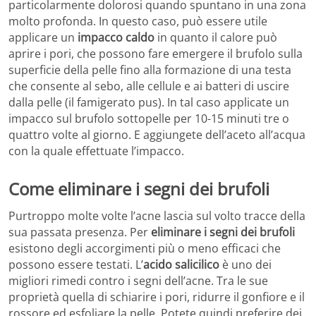
particolarmente dolorosi quando spuntano in una zona
molto profonda. In questo caso, può essere utile
applicare un
impacco caldo
in quanto il calore può
aprire i pori, che possono fare emergere il brufolo sulla
superficie della pelle fino alla formazione di una testa
che consente al sebo, alle cellule e ai batteri di uscire
dalla pelle (il famigerato pus). In tal caso applicate un
impacco sul brufolo sottopelle per 10-15 minuti tre o
quattro volte al giorno. E aggiungete dell’aceto all’acqua
con la quale effettuate l’impacco.
Come eliminare i segni dei brufoli
Purtroppo molte volte l’acne lascia sul volto tracce della
sua passata presenza. Per
eliminare i segni dei brufoli
esistono degli accorgimenti più o meno efficaci che
possono essere testati. L’
acido salicilico
è uno dei
migliori rimedi contro i segni dell’acne. Tra le sue
proprietà quella di schiarire i pori, ridurre il gonfiore e il
rossore ed esfoliare la pelle. Potete quindi preferire dei