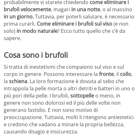
probabilmente vi starete chiedendo
come eliminare i
brufoli velocemente
, magari
in una notte
, o al massino
in un giorno.
Tuttavia, per poterli salutare, è necessario
prima curarli.
Come eliminare i brufoli sul viso
(e non
solo)
in modo naturale
? Ecco tutto quello che c’è da
sapere.
Cosa sono i brufoli
Si tratta di inestetismi che compaiono sul viso e sul
corpo in genere. Possono interessare la
fronte
, il
collo
,
la
schiena
. La loro formazione è dovuta al sebo che
intrappola la pelle morta o altri detriti e batteri in uno o
più pori della pelle. I brufoli,
sottopelle
o meno, in
genere non sono dolorosi ed il più delle volte non
generano fastidio. E non sono motivo di
preoccupazione. Tuttavia, molti li ritengono antiestetici
e credono che vadano a minare la propria bellezza,
causando disagio e insicurezza.