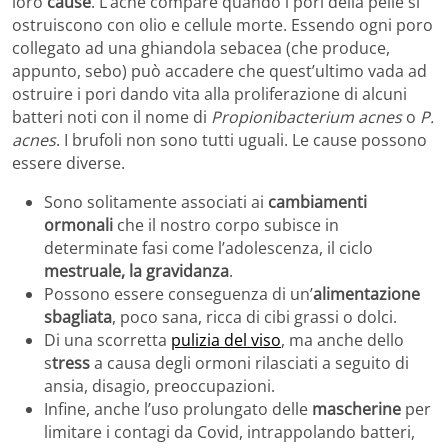
loro
cause
. L’acne compare quando i pori della pelle si
ostruiscono con olio e cellule morte. Essendo ogni poro
collegato ad una ghiandola sebacea (che produce,
appunto, sebo) può accadere che quest’ultimo vada ad
ostruire i pori dando vita alla proliferazione di alcuni
batteri noti con il nome di
Propionibacterium acnes
o
P.
acnes
. I brufoli non sono tutti uguali. Le cause possono
essere diverse.
Sono solitamente associati ai
cambiamenti
ormonali
che il nostro corpo subisce in
determinate fasi come l’adolescenza, il ciclo
mestruale, la gravidanza
.
Possono essere conseguenza di un’
alimentazione
sbagliata
, poco sana, ricca di cibi grassi o dolci.
Di una scorretta
pulizia del viso
, ma anche dello
s
tress
a causa degli ormoni rilasciati a seguito di
ansia, disagio, preoccupazioni.
Infine, anche l’uso prolungato delle
mascherine
per
limitare i contagi da Covid, intrappolando batteri,